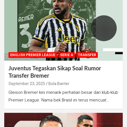
ENGLISH PREMIER LEAGUE
SERIE A
TRANSFER
Juventus Tegaskan Sikap Soal Rumor
Transfer Bremer
September 23, 2025
Bola Banter
Gleison Bremer kini menarik perhatian besar dari klub-klub
Premier League. Nama bek Brasil ini terus mencuat…