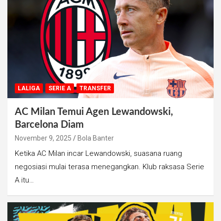
LALIGA
SERIE A
TRANSFER
AC Milan Temui Agen Lewandowski,
Barcelona Diam
November 9, 2025
Bola Banter
Ketika AC Milan incar Lewandowski, suasana ruang
negosiasi mulai terasa menegangkan. Klub raksasa Serie
A itu…