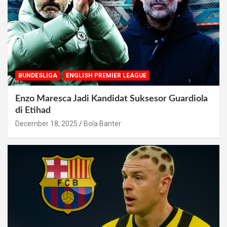
BUNDESLIGA
ENGLISH PREMIER LEAGUE
Enzo Maresca Jadi Kandidat Suksesor Guardiola
di Etihad
December 18, 2025
Bola Banter