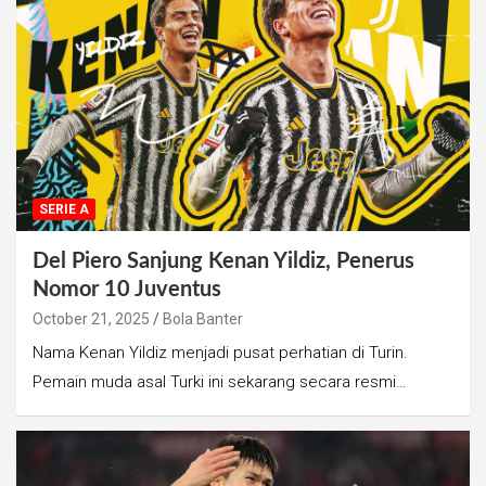
SERIE A
Del Piero Sanjung Kenan Yildiz, Penerus
Nomor 10 Juventus
October 21, 2025
Bola Banter
Nama Kenan Yildiz menjadi pusat perhatian di Turin.
Pemain muda asal Turki ini sekarang secara resmi…