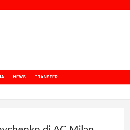
p
a
IA
NEWS
TRANSFER
evchenko di AC Milan