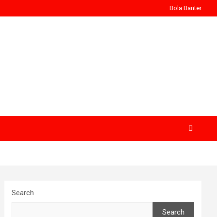
Bola Banter
Search
Search