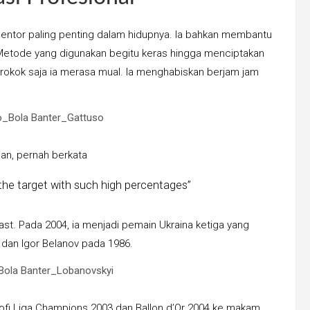
 mentor paling penting dalam hidupnya. Ia bahkan membantu
etode yang digunakan begitu keras hingga menciptakan
 rokok saja ia merasa mual. Ia menghabiskan berjam jam
lan, pernah berkata
 the target with such high percentages”
 East. Pada 2004, ia menjadi pemain Ukraina ketiga yang
 dan Igor Belanov pada 1986.
i Liga Champions 2003 dan Ballon d’Or 2004 ke makam