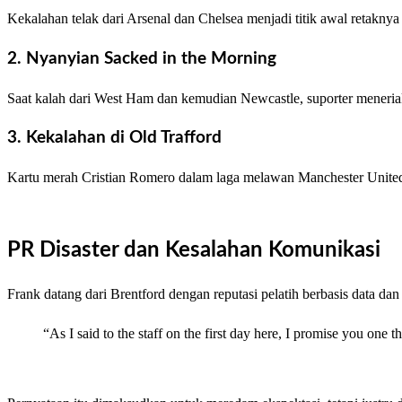
Kekalahan telak dari Arsenal dan Chelsea menjadi titik awal retaknya re
2. Nyanyian Sacked in the Morning
Saat kalah dari West Ham dan kemudian Newcastle, suporter meneria
3. Kekalahan di Old Trafford
Kartu merah Cristian Romero dalam laga melawan Manchester United 
PR Disaster dan Kesalahan Komunikasi
Frank datang dari Brentford dengan reputasi pelatih berbasis data 
“As I said to the staff on the first day here, I promise you one t