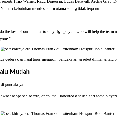
in seperti Timo Werner, Radu Dragusin, Lucas Bergvall, Archie Gray,
Namun kebutuhan mendesak tim utama sering tidak terpenuhi.
do the best of our abilities to only sign players who will help the team n
nyone.”
 cedera dan hasil terus menurun, pendekatan tersebut dinilai terlalu pa
rlalu Mudah
 di pundaknya
ut what happened before, of course I inherited a squad and some players