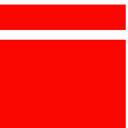
engan sentuhan humor dan candaan segar | Bola Banter