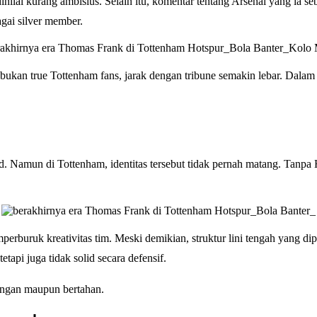
nilai kurang ambisius. Selain itu, komentar tentang Arsenal yang ia seb
gai silver member.
kan true Tottenham fans, jarak dengan tribune semakin lebar. Dalam 
rd. Namun di Tottenham, identitas tersebut tidak pernah matang. Tanpa
uruk kreativitas tim. Meski demikian, struktur lini tengah yang di
tapi juga tidak solid secara defensif.
angan maupun bertahan.