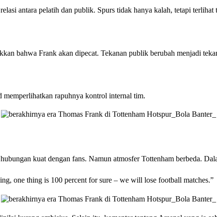
lasi antara pelatih dan publik. Spurs tidak hanya kalah, tetapi terlihat 
kkan bahwa Frank akan dipecat. Tekanan publik berubah menjadi tekan
memperlihatkan rapuhnya kontrol internal tim.
dan hubungan kuat dengan fans. Namun atmosfer Tottenham berbeda. Dal
hing, one thing is 100 percent for sure – we will lose football matches.”