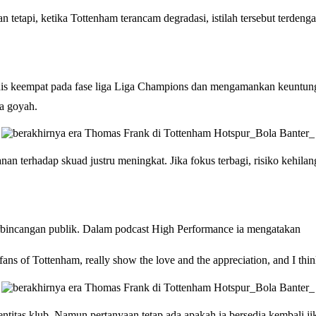
tetapi, ketika Tottenham terancam degradasi, istilah tersebut terdengar
finis keempat pada fase liga Liga Champions dan mengamankan keuntun
a goyah.
an terhadap skuad justru meningkat. Jika fokus terbagi, risiko kehilan
rbincangan publik. Dalam podcast High Performance ia mengatakan
e fans of Tottenham, really show the love and the appreciation, and I think
titas klub. Namun pertanyaan tetap ada apakah ia bersedia kembali jik