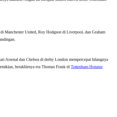
im di Manchester United, Roy Hodgson di Liverpool, dan Graham
tandingan.
dari Arsenal dan Chelsea di derby London mempercepat hilangnya
emikian, berakhirnya era Thomas Frank di
Tottenham Hotspur