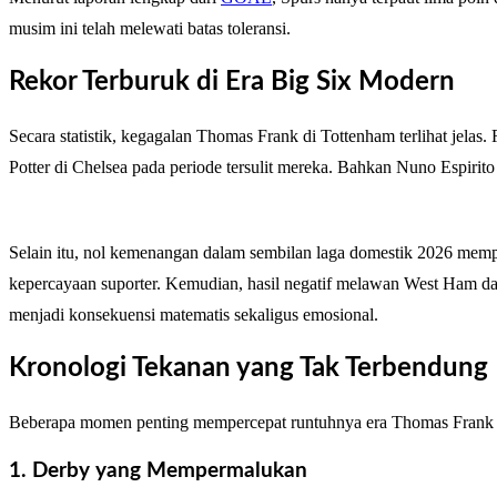
musim ini telah melewati batas toleransi.
Rekor Terburuk di Era Big Six Modern
Secara statistik, kegagalan Thomas Frank di Tottenham terlihat jel
Potter di Chelsea pada periode tersulit mereka. Bahkan Nuno Espirit
Selain itu, nol kemenangan dalam sembilan laga domestik 2026 memp
kepercayaan suporter. Kemudian, hasil negatif melawan West Ham d
menjadi konsekuensi matematis sekaligus emosional.
Kronologi Tekanan yang Tak Terbendung
Beberapa momen penting mempercepat runtuhnya era Thomas Frank 
1. Derby yang Mempermalukan