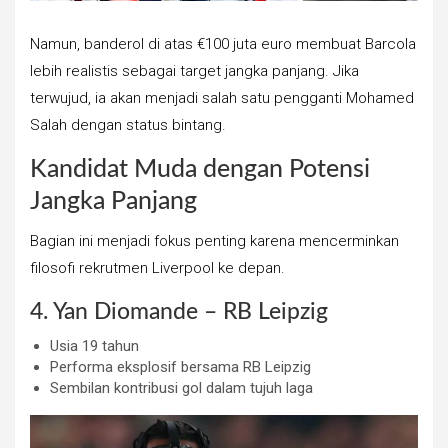
Namun, banderol di atas €100 juta euro membuat Barcola
lebih realistis sebagai target jangka panjang. Jika
terwujud, ia akan menjadi salah satu pengganti Mohamed
Salah dengan status bintang.
Kandidat Muda dengan Potensi
Jangka Panjang
Bagian ini menjadi fokus penting karena mencerminkan
filosofi rekrutmen Liverpool ke depan.
4. Yan Diomande – RB Leipzig
Usia 19 tahun
Performa eksplosif bersama RB Leipzig
Sembilan kontribusi gol dalam tujuh laga