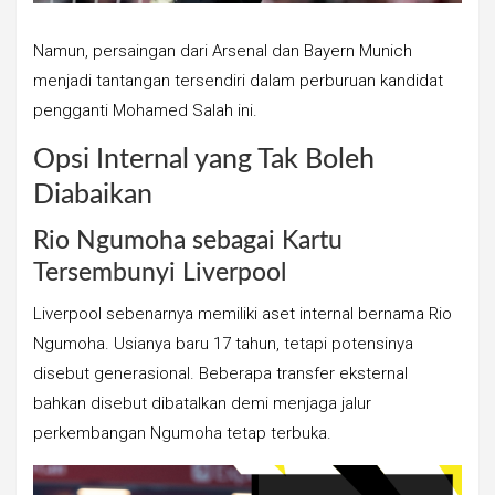
Namun, persaingan dari Arsenal dan Bayern Munich
menjadi tantangan tersendiri dalam perburuan kandidat
pengganti Mohamed Salah ini.
Opsi Internal yang Tak Boleh
Diabaikan
Rio Ngumoha sebagai Kartu
Tersembunyi Liverpool
Liverpool sebenarnya memiliki aset internal bernama Rio
Ngumoha. Usianya baru 17 tahun, tetapi potensinya
disebut generasional. Beberapa transfer eksternal
bahkan disebut dibatalkan demi menjaga jalur
perkembangan Ngumoha tetap terbuka.