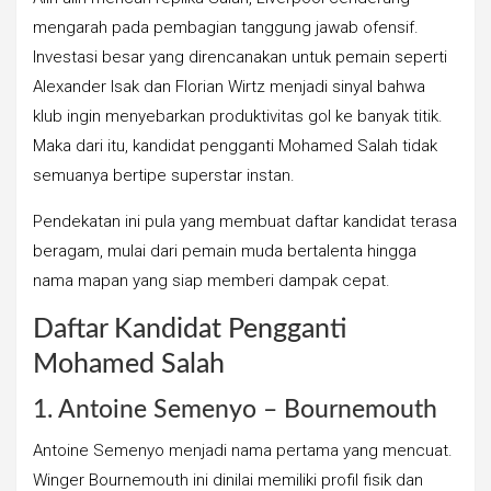
mengarah pada pembagian tanggung jawab ofensif.
Investasi besar yang direncanakan untuk pemain seperti
Alexander Isak dan Florian Wirtz menjadi sinyal bahwa
klub ingin menyebarkan produktivitas gol ke banyak titik.
Maka dari itu, kandidat pengganti Mohamed Salah tidak
semuanya bertipe superstar instan.
Pendekatan ini pula yang membuat daftar kandidat terasa
beragam, mulai dari pemain muda bertalenta hingga
nama mapan yang siap memberi dampak cepat.
Daftar Kandidat Pengganti
Mohamed Salah
1. Antoine Semenyo – Bournemouth
Antoine Semenyo menjadi nama pertama yang mencuat.
Winger Bournemouth ini dinilai memiliki profil fisik dan