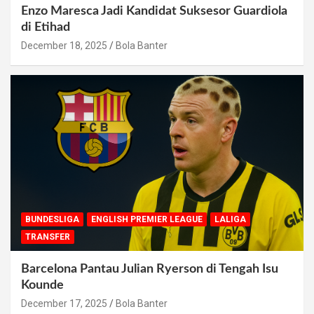
Enzo Maresca Jadi Kandidat Suksesor Guardiola
di Etihad
December 18, 2025
Bola Banter
BUNDESLIGA
ENGLISH PREMIER LEAGUE
LALIGA
TRANSFER
Barcelona Pantau Julian Ryerson di Tengah Isu
Kounde
December 17, 2025
Bola Banter