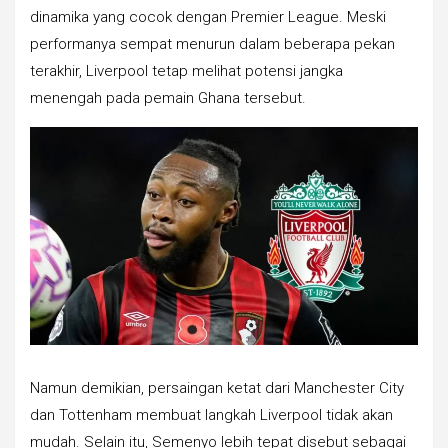
dinamika yang cocok dengan Premier League. Meski
performanya sempat menurun dalam beberapa pekan
terakhir, Liverpool tetap melihat potensi jangka
menengah pada pemain Ghana tersebut.
Namun demikian, persaingan ketat dari Manchester City
dan Tottenham membuat langkah Liverpool tidak akan
mudah. Selain itu, Semenyo lebih tepat disebut sebagai