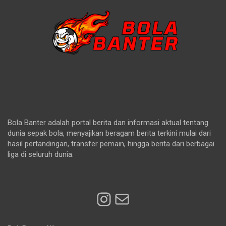
Bola Banter adalah portal berita dan informasi aktual tentang
dunia sepak bola, menyajikan beragam berita terkini mulai dari
hasil pertandingan, transfer pemain, hingga berita dari berbagai
liga di seluruh dunia.
Instagram
Mail