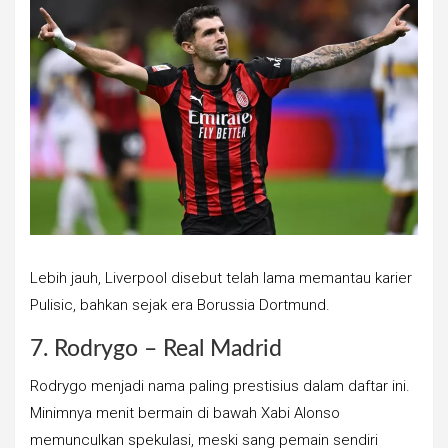
Lebih jauh, Liverpool disebut telah lama memantau karier
Pulisic, bahkan sejak era Borussia Dortmund.
7. Rodrygo – Real Madrid
Rodrygo menjadi nama paling prestisius dalam daftar ini.
Minimnya menit bermain di bawah Xabi Alonso
memunculkan spekulasi, meski sang pemain sendiri