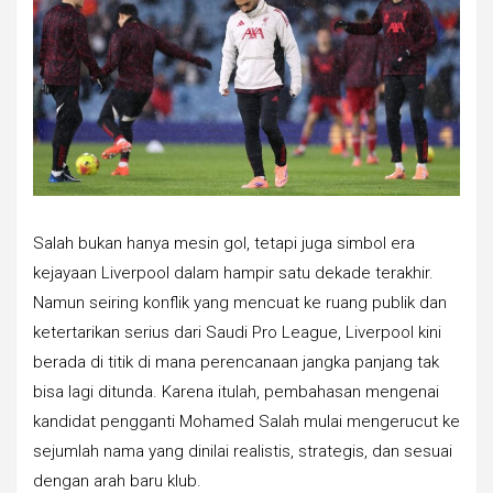
Salah bukan hanya mesin gol, tetapi juga simbol era
kejayaan Liverpool dalam hampir satu dekade terakhir.
Namun seiring konflik yang mencuat ke ruang publik dan
ketertarikan serius dari Saudi Pro League, Liverpool kini
berada di titik di mana perencanaan jangka panjang tak
bisa lagi ditunda. Karena itulah, pembahasan mengenai
kandidat pengganti Mohamed Salah mulai mengerucut ke
sejumlah nama yang dinilai realistis, strategis, dan sesuai
dengan arah baru klub.