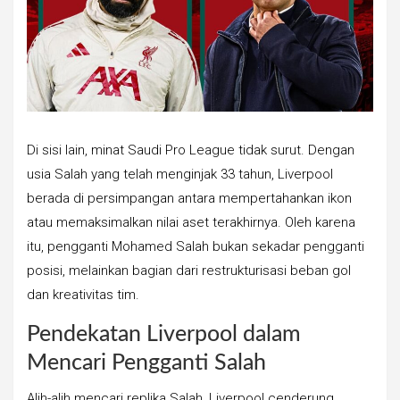
Di sisi lain, minat Saudi Pro League tidak surut. Dengan
usia Salah yang telah menginjak 33 tahun, Liverpool
berada di persimpangan antara mempertahankan ikon
atau memaksimalkan nilai aset terakhirnya. Oleh karena
itu, pengganti Mohamed Salah bukan sekadar pengganti
posisi, melainkan bagian dari restrukturisasi beban gol
dan kreativitas tim.
Pendekatan Liverpool dalam
Mencari Pengganti Salah
Alih-alih mencari replika Salah, Liverpool cenderung