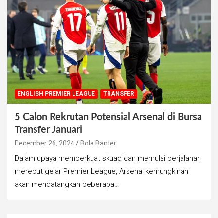
ENGLISH PREMIER LEAGUE
TRANSFER
5 Calon Rekrutan Potensial Arsenal di Bursa
Transfer Januari
December 26, 2024
Bola Banter
Dalam upaya memperkuat skuad dan memulai perjalanan
merebut gelar Premier League, Arsenal kemungkinan
akan mendatangkan beberapa…