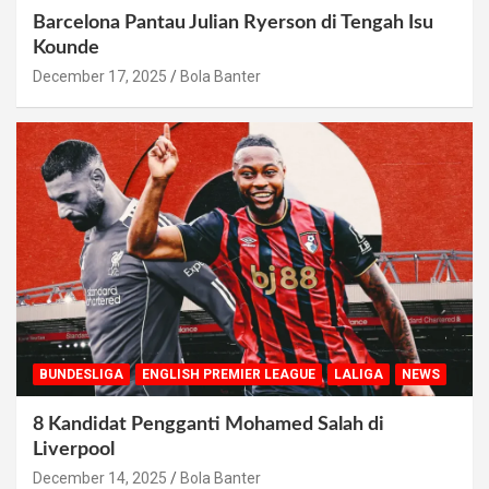
Barcelona Pantau Julian Ryerson di Tengah Isu
Kounde
December 17, 2025
Bola Banter
BUNDESLIGA
ENGLISH PREMIER LEAGUE
LALIGA
NEWS
8 Kandidat Pengganti Mohamed Salah di
Liverpool
December 14, 2025
Bola Banter