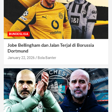
BUNDESLIGA
Jobe Bellingham dan Jalan Terjal di Borussia
Dortmund
January 22, 2026
Bola Banter