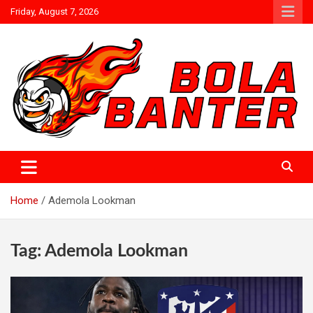
Skip
Friday, August 7, 2026
to
content
Temukan berita sepak bola terbaru, ulasan mendalam, dan gosip
Bola Banter
transfer di Bola Banter. Nikmati informasi sepak bola dari seluruh
dunia dengan sentuhan humor dan candaan segar | Bola Banter
Home
Ademola Lookman
Tag:
Ademola Lookman