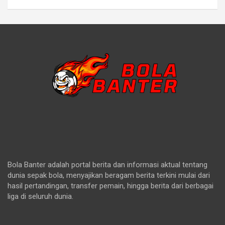
Bola Banter adalah portal berita dan informasi aktual tentang
dunia sepak bola, menyajikan beragam berita terkini mulai dari
hasil pertandingan, transfer pemain, hingga berita dari berbagai
liga di seluruh dunia.