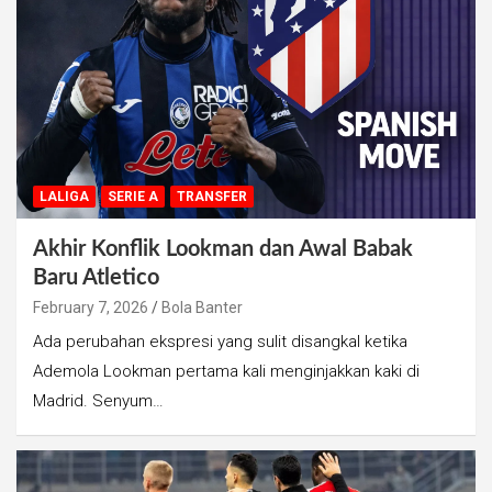
LALIGA
SERIE A
TRANSFER
Akhir Konflik Lookman dan Awal Babak
Baru Atletico
February 7, 2026
Bola Banter
Ada perubahan ekspresi yang sulit disangkal ketika
Ademola Lookman pertama kali menginjakkan kaki di
Madrid. Senyum…