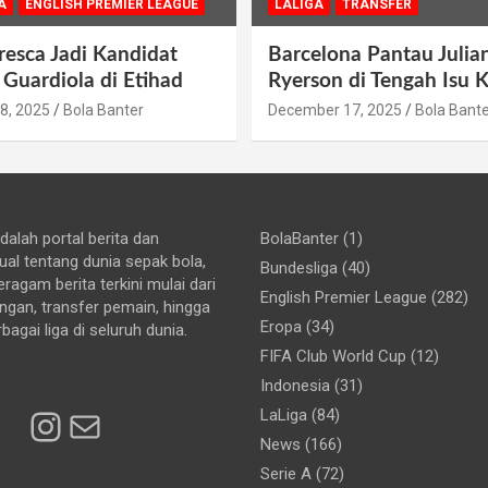
A
ENGLISH PREMIER LEAGUE
LALIGA
TRANSFER
esca Jadi Kandidat
Barcelona Pantau Julia
 Guardiola di Etihad
Ryerson di Tengah Isu 
8, 2025
Bola Banter
December 17, 2025
Bola Bant
dalah portal berita dan
BolaBanter
(1)
ual tentang dunia sepak bola,
Bundesliga
(40)
ragam berita terkini mulai dari
English Premier League
(282)
ingan, transfer pemain, hingga
Eropa
(34)
rbagai liga di seluruh dunia.
FIFA Club World Cup
(12)
Indonesia
(31)
Instagram
Mail
LaLiga
(84)
News
(166)
Serie A
(72)