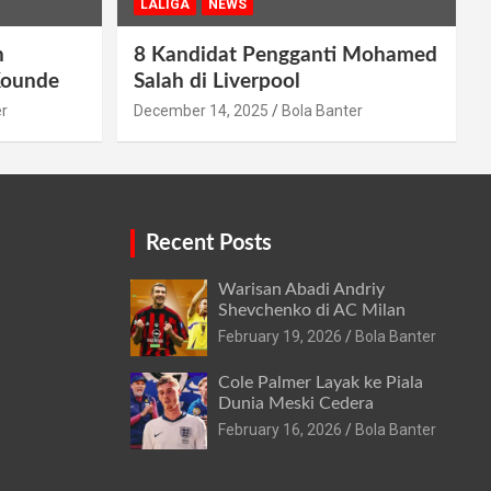
LALIGA
NEWS
n
8 Kandidat Pengganti Mohamed
Kounde
Salah di Liverpool
er
December 14, 2025
Bola Banter
Recent Posts
Warisan Abadi Andriy
Shevchenko di AC Milan
February 19, 2026
Bola Banter
Cole Palmer Layak ke Piala
Dunia Meski Cedera
February 16, 2026
Bola Banter