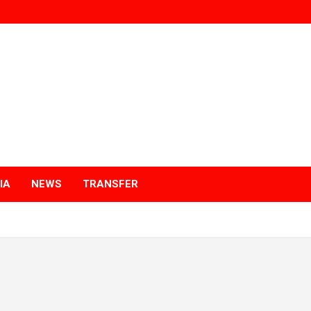
p
a
IA
NEWS
TRANSFER