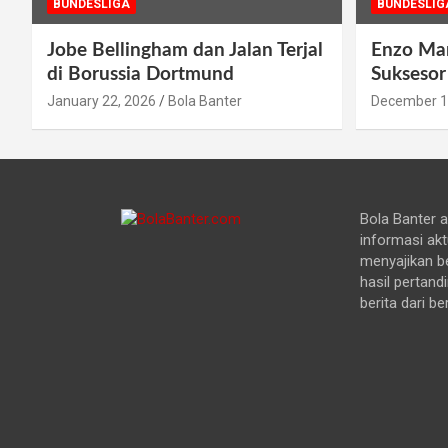
BUNDESLIGA
BUNDESLIG
Jobe Bellingham dan Jalan Terjal
Enzo Mar
di Borussia Dortmund
Suksesor
January 22, 2026
Bola Banter
December 1
Bola Banter a
informasi akt
menyajikan be
hasil pertand
berita dari be