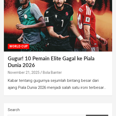
WORLD CUP
Gugur! 10 Pemain Elite Gagal ke Piala
Dunia 2026
November 21, 2025
Bola Banter
Kabar tentang gugurnya sejumlah bintang besar dari
ajang Piala Dunia 2026 menjadi salah satu ironi terbesar…
Search