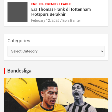
ENGLISH PREMIER LEAGUE
Era Thomas Frank di Tottenham
Hotspurs Berakhir
February 12, 2026
Bola Banter
Categories
Bundesliga