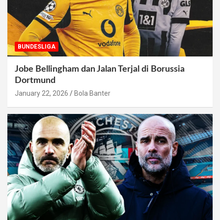
BUNDESLIGA
Jobe Bellingham dan Jalan Terjal di Borussia
Dortmund
January 22, 2026
Bola Banter