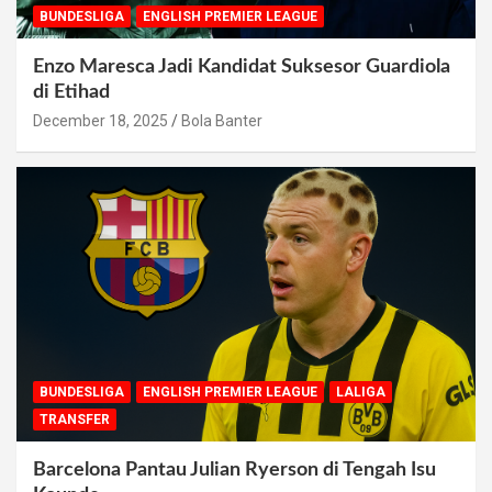
BUNDESLIGA
ENGLISH PREMIER LEAGUE
Enzo Maresca Jadi Kandidat Suksesor Guardiola
di Etihad
December 18, 2025
Bola Banter
BUNDESLIGA
ENGLISH PREMIER LEAGUE
LALIGA
TRANSFER
Barcelona Pantau Julian Ryerson di Tengah Isu