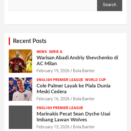
Search
Recent Posts
NEWS
SERIE A
Warisan Abadi Andriy Shevchenko di
AC Milan
February 19, 2026
Bola Banter
ENGLISH PREMIER LEAGUE
WORLD CUP
Cole Palmer Layak ke Piala Dunia
Meski Cedera
February 16, 2026
Bola Banter
ENGLISH PREMIER LEAGUE
Marinakis Pecat Sean Dyche Usai
Imbang Lawan Wolves
February 13, 2026
Bola Banter