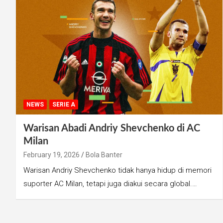
NEWS
SERIE A
Warisan Abadi Andriy Shevchenko di AC
Milan
February 19, 2026
Bola Banter
Warisan Andriy Shevchenko tidak hanya hidup di memori
suporter AC Milan, tetapi juga diakui secara global.…