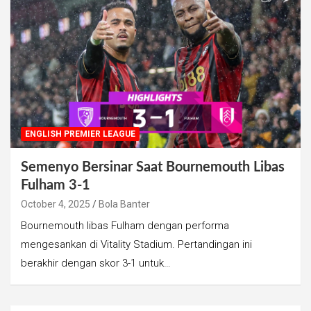
ENGLISH PREMIER LEAGUE
Semenyo Bersinar Saat Bournemouth Libas
Fulham 3-1
October 4, 2025
Bola Banter
Bournemouth libas Fulham dengan performa
mengesankan di Vitality Stadium. Pertandingan ini
berakhir dengan skor 3-1 untuk…