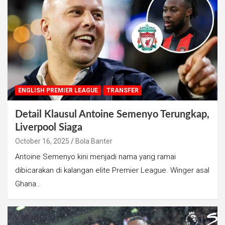
ENGLISH PREMIER LEAGUE
TRANSFER
Detail Klausul Antoine Semenyo Terungkap,
Liverpool Siaga
October 16, 2025
Bola Banter
Antoine Semenyo kini menjadi nama yang ramai
dibicarakan di kalangan elite Premier League. Winger asal
Ghana…