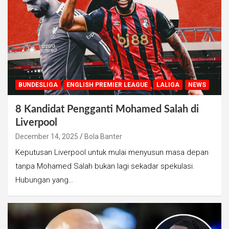
BUNDESLIGA
ENGLISH PREMIER LEAGUE
LALIGA
NEWS
8 Kandidat Pengganti Mohamed Salah di
Liverpool
December 14, 2025
Bola Banter
Keputusan Liverpool untuk mulai menyusun masa depan
tanpa Mohamed Salah bukan lagi sekadar spekulasi.
Hubungan yang…