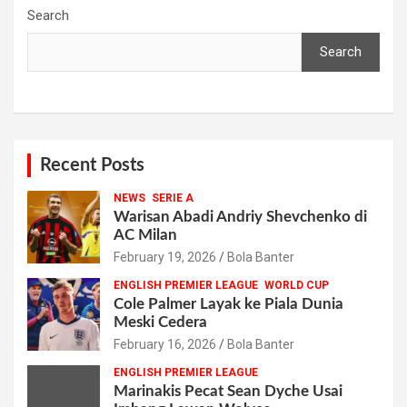
Search
Search
Recent Posts
NEWS
SERIE A
Warisan Abadi Andriy Shevchenko di
AC Milan
February 19, 2026
Bola Banter
ENGLISH PREMIER LEAGUE
WORLD CUP
Cole Palmer Layak ke Piala Dunia
Meski Cedera
February 16, 2026
Bola Banter
ENGLISH PREMIER LEAGUE
Marinakis Pecat Sean Dyche Usai