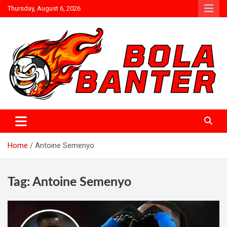
Skip
Thursday, August 6, 2026
to
content
Temukan berita sepak bola terbaru, ulasan mendalam, dan gosip
Bola Banter
transfer di Bola Banter. Nikmati informasi sepak bola dari seluruh
dunia dengan sentuhan humor dan candaan segar | Bola Banter
Home
Antoine Semenyo
Tag:
Antoine Semenyo