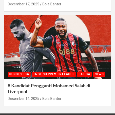
December 17, 2025
Bola Banter
BUNDESLIGA
ENGLISH PREMIER LEAGUE
LALIGA
NEWS
8 Kandidat Pengganti Mohamed Salah di
Liverpool
December 14, 2025
Bola Banter