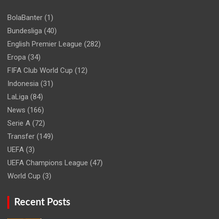
BolaBanter
(1)
Bundesliga
(40)
English Premier League
(282)
Eropa
(34)
FIFA Club World Cup
(12)
Indonesia
(31)
LaLiga
(84)
News
(166)
Serie A
(72)
Transfer
(149)
UEFA
(3)
UEFA Champions League
(47)
World Cup
(3)
Recent Posts