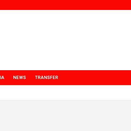
p
a
IA
NEWS
TRANSFER