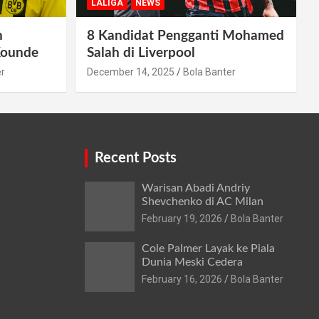
LALIGA
NEWS
n
8 Kandidat Pengganti Mohamed
Kounde
Salah di Liverpool
er
December 14, 2025
Bola Banter
Recent Posts
Warisan Abadi Andriy
Shevchenko di AC Milan
February 19, 2026
Bola Banter
Cole Palmer Layak ke Piala
Dunia Meski Cedera
February 16, 2026
Bola Banter