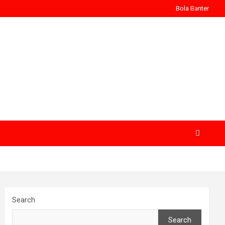
Bola Banter
Search
Search