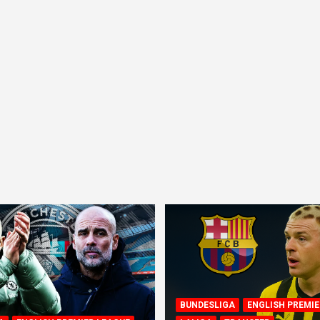
BUNDESLIGA
ENGLISH PREMIE