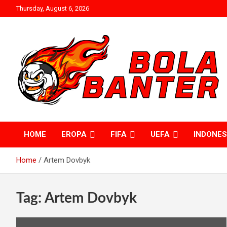
Skip
Thursday, August 6, 2026
to
content
Temukan berita sepak bola terbaru, ulasan mendalam, dan gosi
Bola Banter
transfer di Bola Banter. Nikmati informasi sepak bola dari
seluruh dunia dengan sentuhan humor dan candaan segar | Bol
HOME
EROPA
FIFA
UEFA
INDONES
Banter
Home
Artem Dovbyk
Tag:
Artem Dovbyk