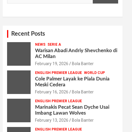
Recent Posts
NEWS
SERIE A
Warisan Abadi Andriy Shevchenko di
AC Milan
February 19, 2026
Bola Banter
ENGLISH PREMIER LEAGUE
WORLD CUP
Cole Palmer Layak ke Piala Dunia
Meski Cedera
February 16, 2026
Bola Banter
ENGLISH PREMIER LEAGUE
Marinakis Pecat Sean Dyche Usai
Imbang Lawan Wolves
February 13, 2026
Bola Banter
ENGLISH PREMIER LEAGUE