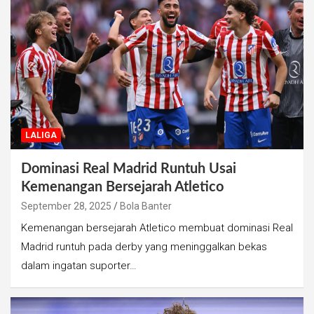
LALIGA
Dominasi Real Madrid Runtuh Usai
Kemenangan Bersejarah Atletico
September 28, 2025
Bola Banter
Kemenangan bersejarah Atletico membuat dominasi Real
Madrid runtuh pada derby yang meninggalkan bekas
dalam ingatan suporter…