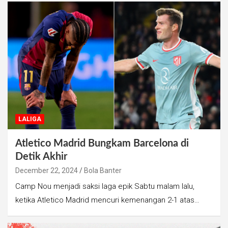
LALIGA
Atletico Madrid Bungkam Barcelona di
Detik Akhir
December 22, 2024
Bola Banter
Camp Nou menjadi saksi laga epik Sabtu malam lalu,
ketika Atletico Madrid mencuri kemenangan 2-1 atas…