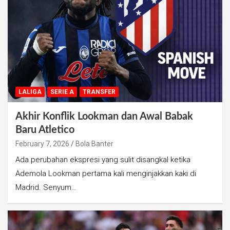
LALIGA
SERIE A
TRANSFER
Akhir Konflik Lookman dan Awal Babak
Baru Atletico
February 7, 2026
Bola Banter
Ada perubahan ekspresi yang sulit disangkal ketika
Ademola Lookman pertama kali menginjakkan kaki di
Madrid. Senyum…