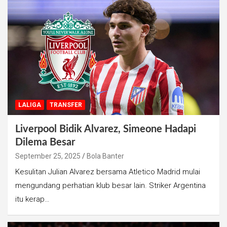
LALIGA
TRANSFER
Liverpool Bidik Alvarez, Simeone Hadapi
Dilema Besar
September 25, 2025
Bola Banter
Kesulitan Julian Alvarez bersama Atletico Madrid mulai
mengundang perhatian klub besar lain. Striker Argentina
itu kerap…