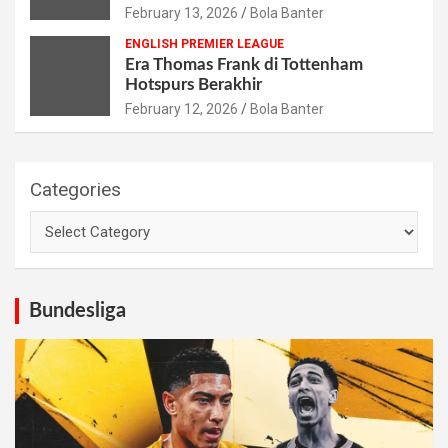
February 13, 2026
Bola Banter
ENGLISH PREMIER LEAGUE
Era Thomas Frank di Tottenham
Hotspurs Berakhir
February 12, 2026
Bola Banter
Categories
Bundesliga