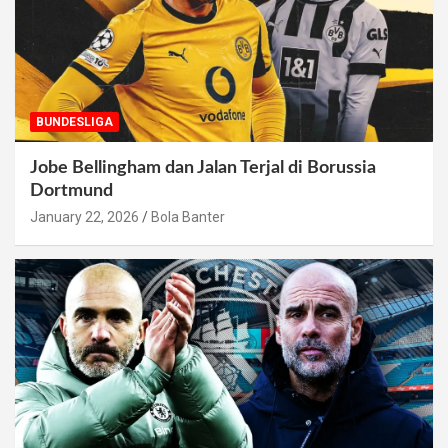
BUNDESLIGA
Jobe Bellingham dan Jalan Terjal di Borussia
Dortmund
January 22, 2026
Bola Banter