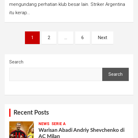
mengundang perhatian klub besar lain. Striker Argentina
itu kerap…
Posts
1
2
…
6
Next
pagination
Search
Search
Recent Posts
NEWS
SERIE A
Warisan Abadi Andriy Shevchenko di
AC Milan