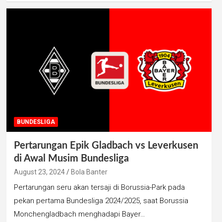
BUNDESLIGA
Pertarungan Epik Gladbach vs Leverkusen
di Awal Musim Bundesliga
August 23, 2024
Bola Banter
Pertarungan seru akan tersaji di Borussia-Park pada
pekan pertama Bundesliga 2024/2025, saat Borussia
Monchengladbach menghadapi Bayer…