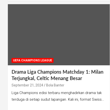
UEFA CHAMPIONS LEAGUE
Drama Liga Champions Matchday 1: Milan
Terjungkal, Celtic Menang Besar
September 21, 2024
Bola Banter
Liga Champions edisi terbaru menghadirkan drama tak
terduga di setiap sudut lapangan. Kali ini, format Swiss…