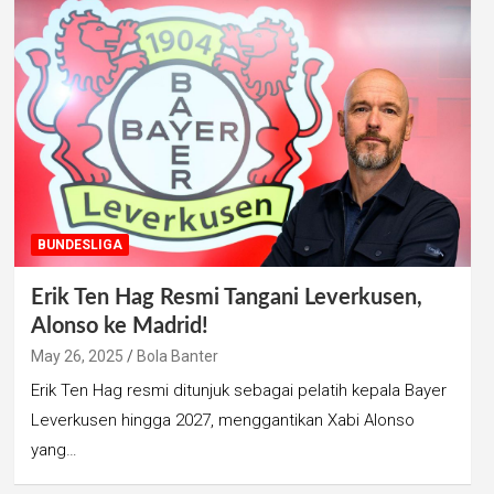
BUNDESLIGA
Erik Ten Hag Resmi Tangani Leverkusen,
Alonso ke Madrid!
May 26, 2025
Bola Banter
Erik Ten Hag resmi ditunjuk sebagai pelatih kepala Bayer
Leverkusen hingga 2027, menggantikan Xabi Alonso
yang…