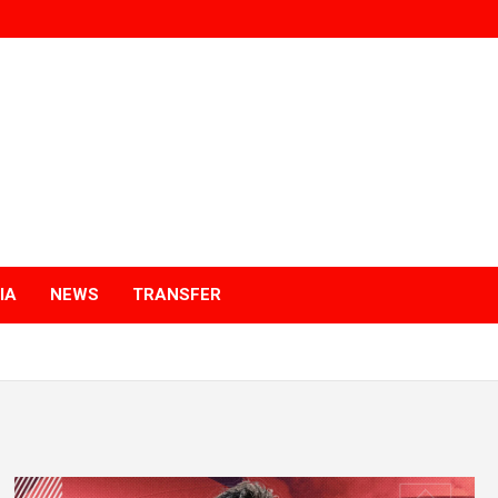
p
a
IA
NEWS
TRANSFER