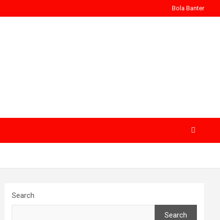
Bola Banter
Search
Search