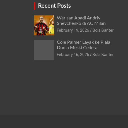
Recent Posts
Warisan Abadi Andriy
Shevchenko di AC Milan
February 19, 2026
Bola Banter
Cole Palmer Layak ke Piala
Dunia Meski Cedera
February 16, 2026
Bola Banter