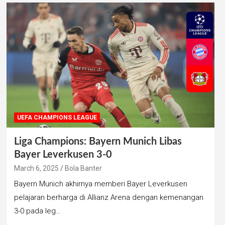
UEFA CHAMPIONS LEAGUE
Liga Champions: Bayern Munich Libas
Bayer Leverkusen 3-0
March 6, 2025
Bola Banter
Bayern Munich akhirnya memberi Bayer Leverkusen
pelajaran berharga di Allianz Arena dengan kemenangan
3-0 pada leg…