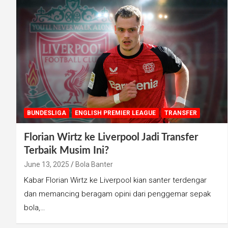
BUNDESLIGA
ENGLISH PREMIER LEAGUE
TRANSFER
Florian Wirtz ke Liverpool Jadi Transfer
Terbaik Musim Ini?
June 13, 2025
Bola Banter
Kabar Florian Wirtz ke Liverpool kian santer terdengar
dan memancing beragam opini dari penggemar sepak
bola,…