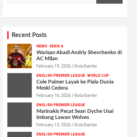
Recent Posts
NEWS
SERIE A
Warisan Abadi Andriy Shevchenko di
AC Milan
February 19, 2026
Bola Banter
ENGLISH PREMIER LEAGUE
WORLD CUP
Cole Palmer Layak ke Piala Dunia
Meski Cedera
February 16, 2026
Bola Banter
ENGLISH PREMIER LEAGUE
Marinakis Pecat Sean Dyche Usai
Imbang Lawan Wolves
February 13, 2026
Bola Banter
ENGLISH PREMIER LEAGUE