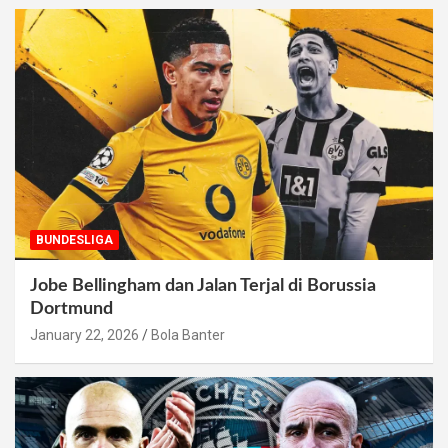
BUNDESLIGA
Jobe Bellingham dan Jalan Terjal di Borussia
Dortmund
January 22, 2026
Bola Banter