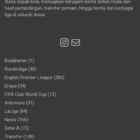
dunia sepak bola, menyajikan beragam berita terkini mulai dari
hasil pertandingan, transfer pemain, hingga berita dari berbagai
liga di seluruh dunia.
Instagram
Mail
BolaBanter
(1)
Bundesliga
(40)
English Premier League
(282)
Eropa
(34)
FIFA Club World Cup
(12)
Indonesia
(31)
LaLiga
(84)
News
(166)
Serie A
(72)
Transfer
(149)