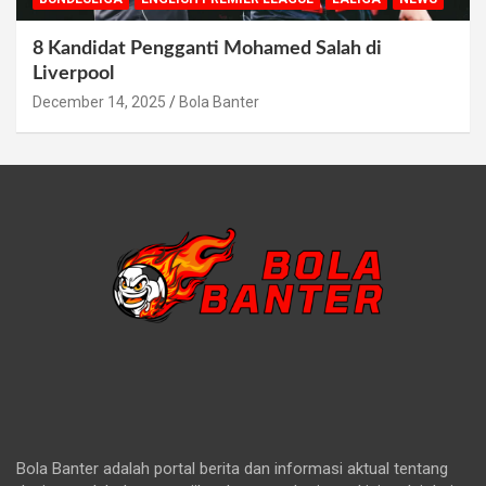
8 Kandidat Pengganti Mohamed Salah di
Liverpool
December 14, 2025
Bola Banter
Bola Banter adalah portal berita dan informasi aktual tentang