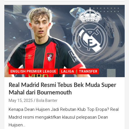
ENGLISH PREMIER LEAGUE
LALIGA
TRANSFER
Real Madrid Resmi Tebus Bek Muda Super
Mahal dari Bournemouth
May 15, 2025
Bola Banter
Kenapa Dean Huijsen Jadi Rebutan Klub Top Eropa? Real
Madrid resmi mengaktifkan klausul pelepasan Dean
Huijsen…