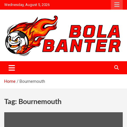
Skip
Wednesday, August 5, 2026
to
content
Temukan berita sepak bola terbaru, ulasan mendalam, dan gosip
Bola Banter
transfer di Bola Banter. Nikmati informasi sepak bola dari seluruh
dunia dengan sentuhan humor dan candaan segar | Bola Banter
Home
Bournemouth
Tag:
Bournemouth