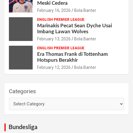
Meski Cedera
February 16, 2026
Bola Banter
ENGLISH PREMIER LEAGUE
Marinakis Pecat Sean Dyche Usai
Imbang Lawan Wolves
February 13, 2026
Bola Banter
ENGLISH PREMIER LEAGUE
Era Thomas Frank di Tottenham
Hotspurs Berakhir
February 12, 2026
Bola Banter
Categories
Bundesliga