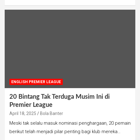
ENGLISH PREMIER LEAGUE
20 Bintang Tak Terduga Musim Ini di
Premier League
April 18, 2025
Bola Banter
Meski tak selalu masuk nominasi penghargaan, 20 pemain
berikut telah menjadi pilar penting bagi klub mereka…