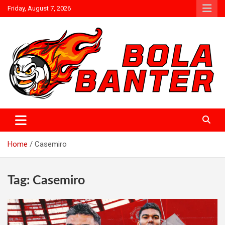
Skip
Friday, August 7, 2026
to
content
Temukan berita sepak bola terbaru, ulasan mendalam, dan gosip
Bola Banter
transfer di Bola Banter. Nikmati informasi sepak bola dari seluruh
dunia dengan sentuhan humor dan candaan segar | Bola Banter
Home
Casemiro
Tag:
Casemiro