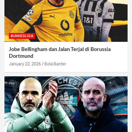
BUNDESLIGA
Jobe Bellingham dan Jalan Terjal di Borussia
Dortmund
January 22, 2026
Bola Banter