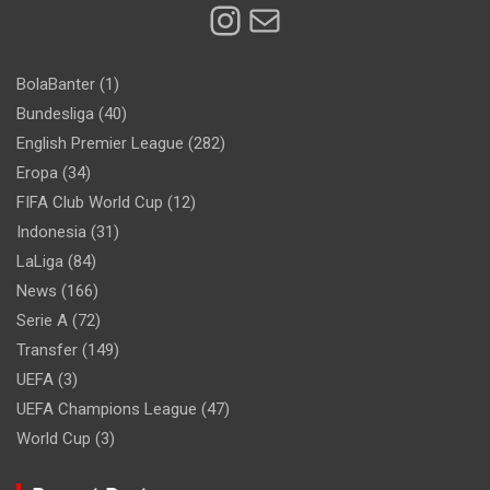
Instagram
Mail
BolaBanter
(1)
Bundesliga
(40)
English Premier League
(282)
Eropa
(34)
FIFA Club World Cup
(12)
Indonesia
(31)
LaLiga
(84)
News
(166)
Serie A
(72)
Transfer
(149)
UEFA
(3)
UEFA Champions League
(47)
World Cup
(3)