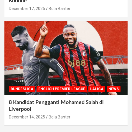
Kounde
December 17, 2025
Bola Banter
BUNDESLIGA
ENGLISH PREMIER LEAGUE
LALIGA
NEWS
8 Kandidat Pengganti Mohamed Salah di
Liverpool
December 14, 2025
Bola Banter