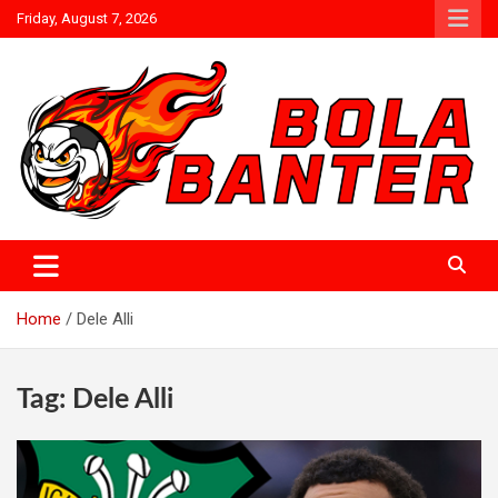
Skip
Friday, August 7, 2026
to
content
Temukan berita sepak bola terbaru, ulasan mendalam, dan gosip
Bola Banter
transfer di Bola Banter. Nikmati informasi sepak bola dari seluruh
dunia dengan sentuhan humor dan candaan segar | Bola Banter
Home
Dele Alli
Tag:
Dele Alli