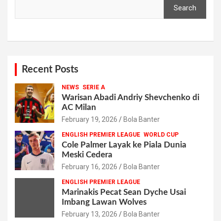
Search
Recent Posts
NEWS
SERIE A
Warisan Abadi Andriy Shevchenko di
AC Milan
February 19, 2026
Bola Banter
ENGLISH PREMIER LEAGUE
WORLD CUP
Cole Palmer Layak ke Piala Dunia
Meski Cedera
February 16, 2026
Bola Banter
ENGLISH PREMIER LEAGUE
Marinakis Pecat Sean Dyche Usai
Imbang Lawan Wolves
February 13, 2026
Bola Banter