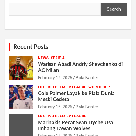
Search
Recent Posts
NEWS
SERIE A
Warisan Abadi Andriy Shevchenko di
AC Milan
February 19, 2026
Bola Banter
ENGLISH PREMIER LEAGUE
WORLD CUP
Cole Palmer Layak ke Piala Dunia
Meski Cedera
February 16, 2026
Bola Banter
ENGLISH PREMIER LEAGUE
Marinakis Pecat Sean Dyche Usai
Imbang Lawan Wolves
February 13, 2026
Bola Banter