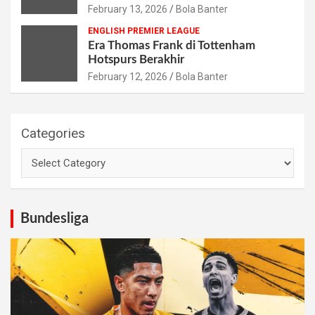
February 13, 2026
Bola Banter
ENGLISH PREMIER LEAGUE
Era Thomas Frank di Tottenham
Hotspurs Berakhir
February 12, 2026
Bola Banter
Categories
Bundesliga