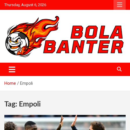
Skip
Thursday, August 6, 2026
to
content
Temukan berita sepak bola terbaru, ulasan mendalam, dan gosip
Bola Banter
transfer di Bola Banter. Nikmati informasi sepak bola dari seluruh
dunia dengan sentuhan humor dan candaan segar | Bola Banter
Home
Empoli
Tag:
Empoli