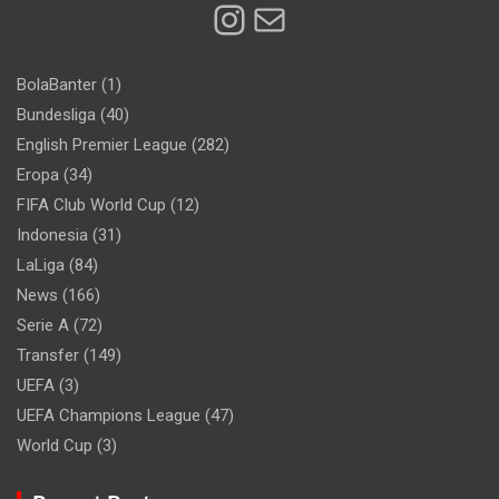
Instagram
Mail
BolaBanter
(1)
Bundesliga
(40)
English Premier League
(282)
Eropa
(34)
FIFA Club World Cup
(12)
Indonesia
(31)
LaLiga
(84)
News
(166)
Serie A
(72)
Transfer
(149)
UEFA
(3)
UEFA Champions League
(47)
World Cup
(3)