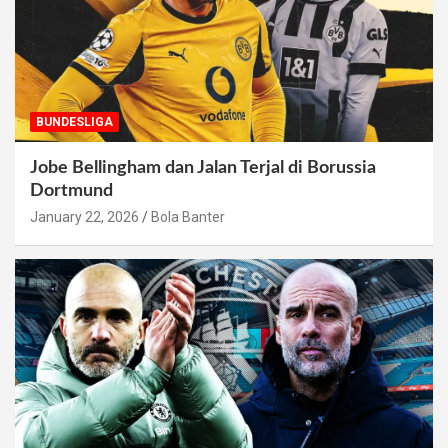
BUNDESLIGA
Jobe Bellingham dan Jalan Terjal di Borussia
Dortmund
January 22, 2026
Bola Banter