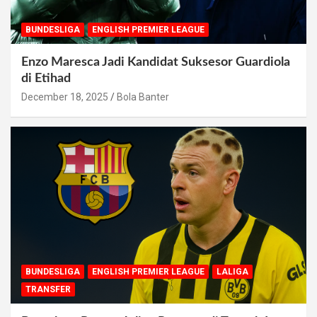
BUNDESLIGA
ENGLISH PREMIER LEAGUE
Enzo Maresca Jadi Kandidat Suksesor Guardiola
di Etihad
December 18, 2025
Bola Banter
BUNDESLIGA
ENGLISH PREMIER LEAGUE
LALIGA
TRANSFER