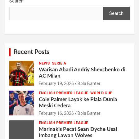
Search
Search
Recent Posts
NEWS
SERIE A
Warisan Abadi Andriy Shevchenko di
AC Milan
February 19, 2026
Bola Banter
ENGLISH PREMIER LEAGUE
WORLD CUP
Cole Palmer Layak ke Piala Dunia
Meski Cedera
February 16, 2026
Bola Banter
ENGLISH PREMIER LEAGUE
Marinakis Pecat Sean Dyche Usai
Imbang Lawan Wolves