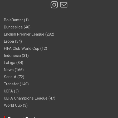
Instagram
Mail
BolaBanter
(1)
Bundesliga
(40)
English Premier League
(282)
Eropa
(34)
FIFA Club World Cup
(12)
Indonesia
(31)
LaLiga
(84)
News
(166)
Serie A
(72)
Transfer
(149)
UEFA
(3)
UEFA Champions League
(47)
World Cup
(3)