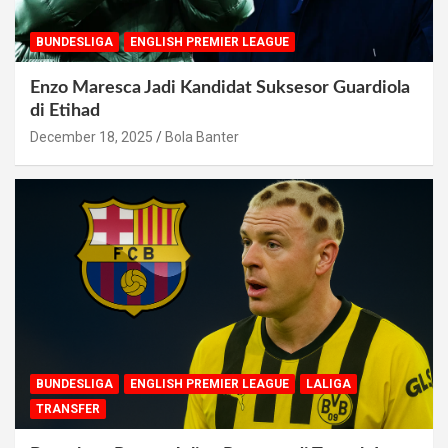
BUNDESLIGA
ENGLISH PREMIER LEAGUE
Enzo Maresca Jadi Kandidat Suksesor Guardiola
di Etihad
December 18, 2025
Bola Banter
BUNDESLIGA
ENGLISH PREMIER LEAGUE
LALIGA
TRANSFER