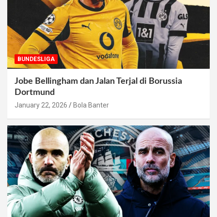
BUNDESLIGA
Jobe Bellingham dan Jalan Terjal di Borussia
Dortmund
January 22, 2026
Bola Banter