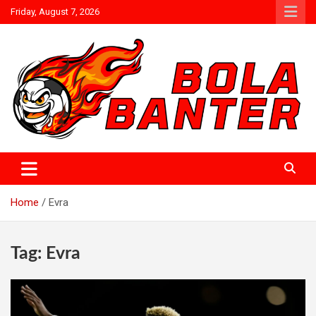
Skip
Friday, August 7, 2026
to
content
Temukan berita sepak bola terbaru, ulasan mendalam, dan gosip
Bola Banter
transfer di Bola Banter. Nikmati informasi sepak bola dari seluruh
dunia dengan sentuhan humor dan candaan segar | Bola Banter
Home
Evra
Tag:
Evra