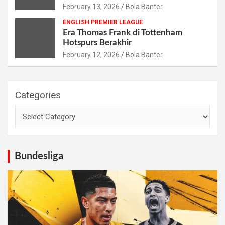
February 13, 2026
Bola Banter
ENGLISH PREMIER LEAGUE
Era Thomas Frank di Tottenham
Hotspurs Berakhir
February 12, 2026
Bola Banter
Categories
Bundesliga