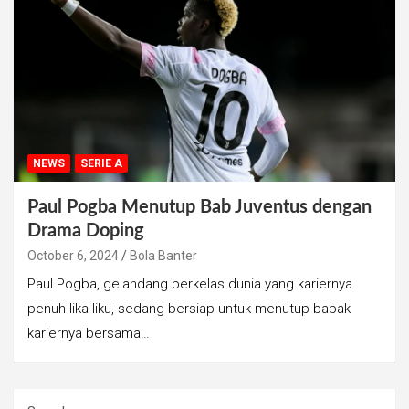
NEWS
SERIE A
Paul Pogba Menutup Bab Juventus dengan
Drama Doping
October 6, 2024
Bola Banter
Paul Pogba, gelandang berkelas dunia yang kariernya
penuh lika-liku, sedang bersiap untuk menutup babak
kariernya bersama…