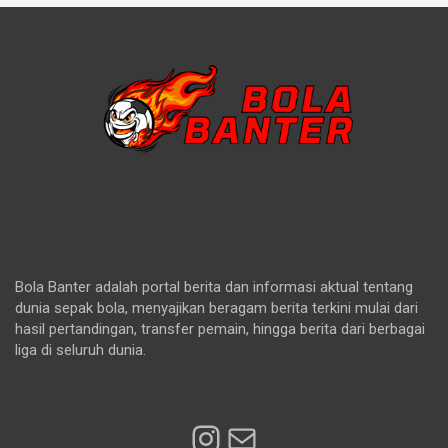
Bola Banter adalah portal berita dan informasi aktual tentang
dunia sepak bola, menyajikan beragam berita terkini mulai dari
hasil pertandingan, transfer pemain, hingga berita dari berbagai
liga di seluruh dunia.
Instagram
Mail