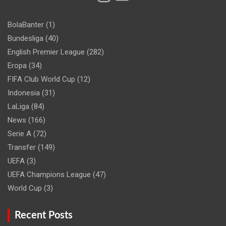
BolaBanter
(1)
Bundesliga
(40)
English Premier League
(282)
Eropa
(34)
FIFA Club World Cup
(12)
Indonesia
(31)
LaLiga
(84)
News
(166)
Serie A
(72)
Transfer
(149)
UEFA
(3)
UEFA Champions League
(47)
World Cup
(3)
Recent Posts