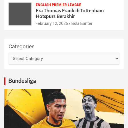
ENGLISH PREMIER LEAGUE
Era Thomas Frank di Tottenham
Hotspurs Berakhir
February 12, 2026
Bola Banter
Categories
Bundesliga