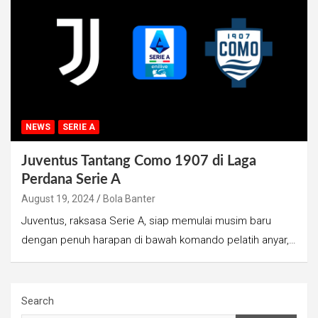
NEWS
SERIE A
Juventus Tantang Como 1907 di Laga
Perdana Serie A
August 19, 2024
Bola Banter
Juventus, raksasa Serie A, siap memulai musim baru
dengan penuh harapan di bawah komando pelatih anyar,…
Search