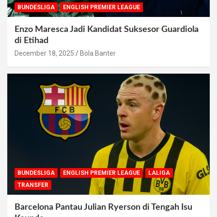
BUNDESLIGA
ENGLISH PREMIER LEAGUE
Enzo Maresca Jadi Kandidat Suksesor Guardiola
di Etihad
December 18, 2025
Bola Banter
BUNDESLIGA
ENGLISH PREMIER LEAGUE
LALIGA
TRANSFER
Barcelona Pantau Julian Ryerson di Tengah Isu