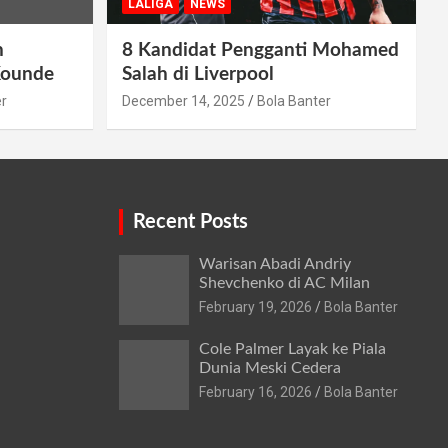
LALIGA
NEWS
n
8 Kandidat Pengganti Mohamed
Kounde
Salah di Liverpool
er
December 14, 2025
Bola Banter
Recent Posts
Warisan Abadi Andriy
Shevchenko di AC Milan
February 19, 2026
Bola Banter
Cole Palmer Layak ke Piala
Dunia Meski Cedera
February 16, 2026
Bola Banter