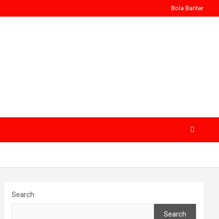
Bola Banter
Search
Search