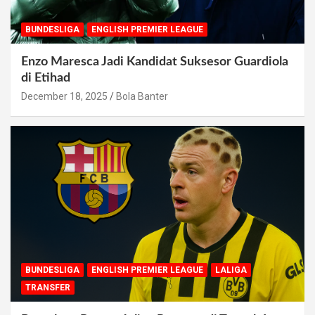
BUNDESLIGA
ENGLISH PREMIER LEAGUE
Enzo Maresca Jadi Kandidat Suksesor Guardiola
di Etihad
December 18, 2025
Bola Banter
BUNDESLIGA
ENGLISH PREMIER LEAGUE
LALIGA
TRANSFER