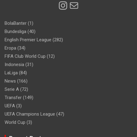
Instagram
Mail
BolaBanter
(1)
Bundesliga
(40)
English Premier League
(282)
Eropa
(34)
FIFA Club World Cup
(12)
Indonesia
(31)
LaLiga
(84)
News
(166)
Serie A
(72)
Transfer
(149)
UEFA
(3)
UEFA Champions League
(47)
World Cup
(3)