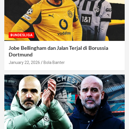
BUNDESLIGA
Jobe Bellingham dan Jalan Terjal di Borussia
Dortmund
January 22, 2026
Bola Banter