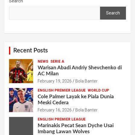
Search
Search
Recent Posts
NEWS
SERIE A
Warisan Abadi Andriy Shevchenko di
AC Milan
February 19, 2026
Bola Banter
ENGLISH PREMIER LEAGUE
WORLD CUP
Cole Palmer Layak ke Piala Dunia
Meski Cedera
February 16, 2026
Bola Banter
ENGLISH PREMIER LEAGUE
Marinakis Pecat Sean Dyche Usai
Imbang Lawan Wolves