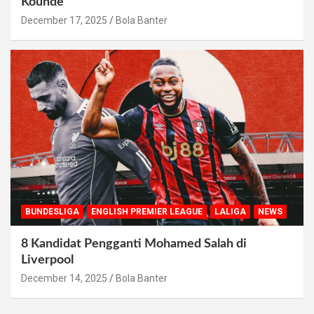
Kounde
December 17, 2025
Bola Banter
BUNDESLIGA
ENGLISH PREMIER LEAGUE
LALIGA
NEWS
8 Kandidat Pengganti Mohamed Salah di
Liverpool
December 14, 2025
Bola Banter