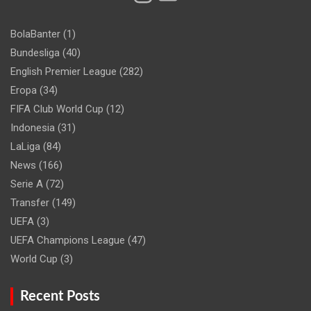
BolaBanter
(1)
Bundesliga
(40)
English Premier League
(282)
Eropa
(34)
FIFA Club World Cup
(12)
Indonesia
(31)
LaLiga
(84)
News
(166)
Serie A
(72)
Transfer
(149)
UEFA
(3)
UEFA Champions League
(47)
World Cup
(3)
Recent Posts