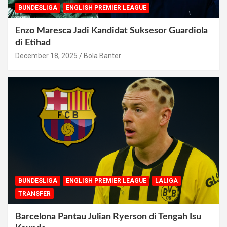
BUNDESLIGA
ENGLISH PREMIER LEAGUE
Enzo Maresca Jadi Kandidat Suksesor Guardiola
di Etihad
December 18, 2025
Bola Banter
BUNDESLIGA
ENGLISH PREMIER LEAGUE
LALIGA
TRANSFER
Barcelona Pantau Julian Ryerson di Tengah Isu