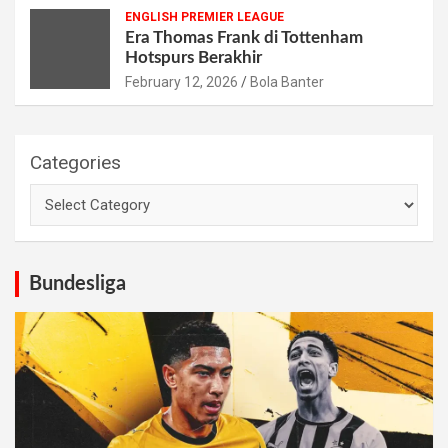
ENGLISH PREMIER LEAGUE
Era Thomas Frank di Tottenham
Hotspurs Berakhir
February 12, 2026
Bola Banter
Categories
Bundesliga