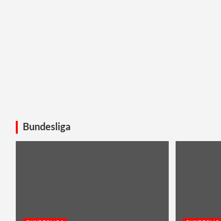
Bundesliga