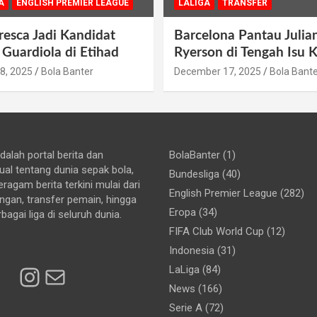
A
ENGLISH PREMIER LEAGUE
LALIGA
TRANSFER
esca Jadi Kandidat
Barcelona Pantau Julia
 Guardiola di Etihad
Ryerson di Tengah Isu 
8, 2025
Bola Banter
December 17, 2025
Bola Bant
dalah portal berita dan
BolaBanter
(1)
ual tentang dunia sepak bola,
Bundesliga
(40)
ragam berita terkini mulai dari
English Premier League
(282)
ingan, transfer pemain, hingga
Eropa
(34)
rbagai liga di seluruh dunia.
FIFA Club World Cup
(12)
Indonesia
(31)
Instagram
Mail
LaLiga
(84)
News
(166)
Serie A
(72)