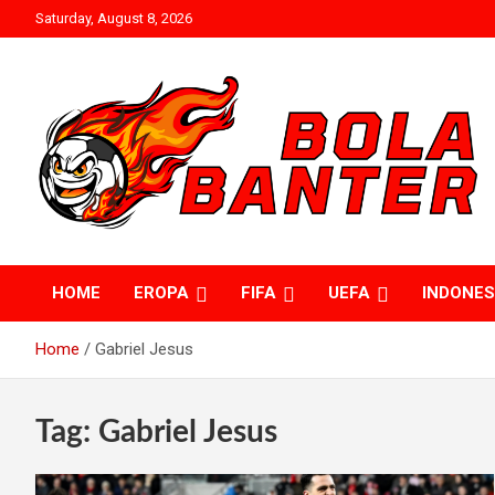
Skip
Saturday, August 8, 2026
to
content
Temukan berita sepak bola terbaru, ulasan mendalam, dan gosi
Bola Banter
transfer di Bola Banter. Nikmati informasi sepak bola dari
seluruh dunia dengan sentuhan humor dan candaan segar | Bol
HOME
EROPA
FIFA
UEFA
INDONES
Banter
Home
Gabriel Jesus
Tag:
Gabriel Jesus