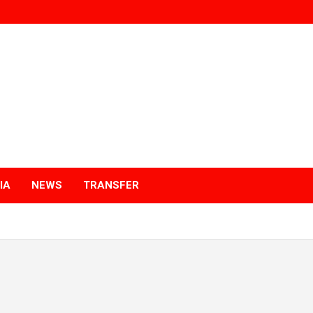
p
a
IA
NEWS
TRANSFER