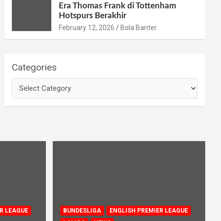
Era Thomas Frank di Tottenham
Hotspurs Berakhir
February 12, 2026
Bola Banter
Categories
R LEAGUE
BUNDESLIGA
ENGLISH PREMIER LEAGUE