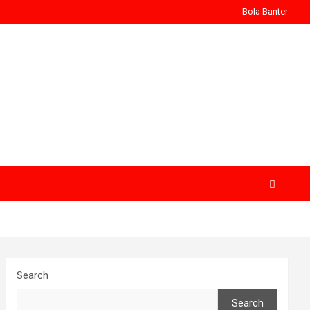
Bola Banter
Search
Search