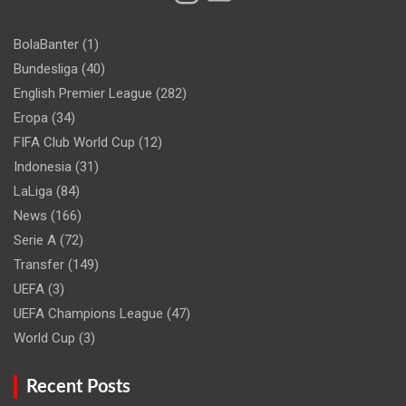
BolaBanter
(1)
Bundesliga
(40)
English Premier League
(282)
Eropa
(34)
FIFA Club World Cup
(12)
Indonesia
(31)
LaLiga
(84)
News
(166)
Serie A
(72)
Transfer
(149)
UEFA
(3)
UEFA Champions League
(47)
World Cup
(3)
Recent Posts