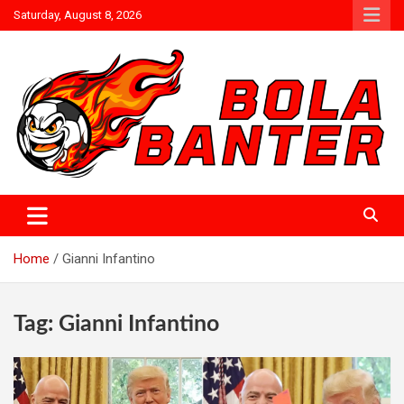
Skip
Saturday, August 8, 2026
to
content
Temukan berita sepak bola terbaru, ulasan mendalam, dan gosip
Bola Banter
transfer di Bola Banter. Nikmati informasi sepak bola dari seluruh
dunia dengan sentuhan humor dan candaan segar | Bola Banter
Home
Gianni Infantino
Tag:
Gianni Infantino