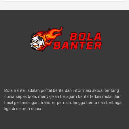
Bola Banter adalah portal berita dan informasi aktual tentang
dunia sepak bola, menyajikan beragam berita terkini mulai dari
hasil pertandingan, transfer pemain, hingga berita dari berbagai
liga di seluruh dunia.