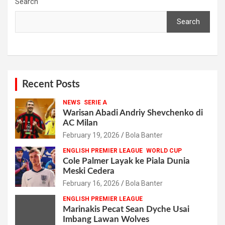
Search
Search
Recent Posts
NEWS
SERIE A
Warisan Abadi Andriy Shevchenko di
AC Milan
February 19, 2026
Bola Banter
ENGLISH PREMIER LEAGUE
WORLD CUP
Cole Palmer Layak ke Piala Dunia
Meski Cedera
February 16, 2026
Bola Banter
ENGLISH PREMIER LEAGUE
Marinakis Pecat Sean Dyche Usai
Imbang Lawan Wolves