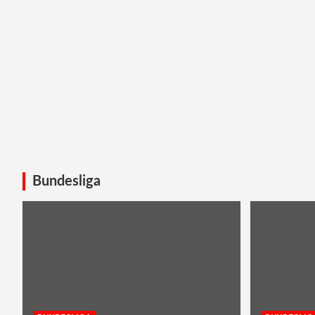
Bundesliga