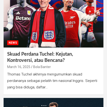
NEWS
Skuad Perdana Tuchel: Kejutan,
Kontroversi, atau Bencana?
March 16, 2025
Bola Banter
Thomas Tuchel akhirnya mengumumkan skuad
perdananya sebagai pelatih tim nasional Inggris. Seperti
yang bisa diduga, daftar…