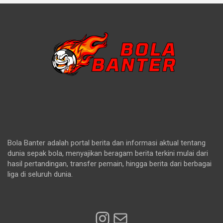
Bola Banter adalah portal berita dan informasi aktual tentang
dunia sepak bola, menyajikan beragam berita terkini mulai dari
hasil pertandingan, transfer pemain, hingga berita dari berbagai
liga di seluruh dunia.
Instagram
Mail