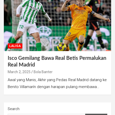
LALIGA
Isco Gemilang Bawa Real Betis Permalukan
Real Madrid
March 2, 2025
Bola Banter
Awal yang Manis, Akhir yang Pedas Real Madrid datang ke
Benito Villamarín dengan harapan pulang membawa…
Search