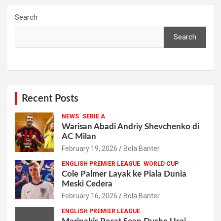
Search
Search
Recent Posts
NEWS
SERIE A
Warisan Abadi Andriy Shevchenko di
AC Milan
February 19, 2026
Bola Banter
ENGLISH PREMIER LEAGUE
WORLD CUP
Cole Palmer Layak ke Piala Dunia
Meski Cedera
February 16, 2026
Bola Banter
ENGLISH PREMIER LEAGUE