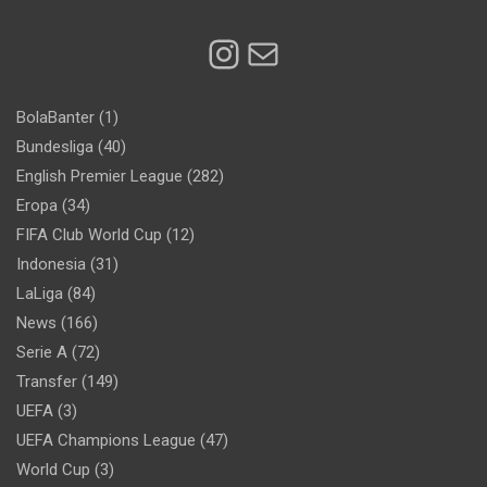
Instagram
Mail
BolaBanter
(1)
Bundesliga
(40)
English Premier League
(282)
Eropa
(34)
FIFA Club World Cup
(12)
Indonesia
(31)
LaLiga
(84)
News
(166)
Serie A
(72)
Transfer
(149)
UEFA
(3)
UEFA Champions League
(47)
World Cup
(3)