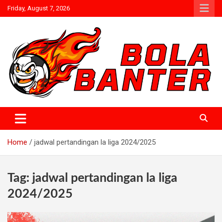
Skip
Friday, August 7, 2026
to
content
Temukan berita sepak bola terbaru, ulasan mendalam, dan gosip
Bola Banter
transfer di Bola Banter. Nikmati informasi sepak bola dari seluruh
dunia dengan sentuhan humor dan candaan segar | Bola Banter
Home
jadwal pertandingan la liga 2024/2025
Tag:
jadwal pertandingan la liga
2024/2025