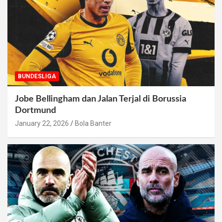
BUNDESLIGA
Jobe Bellingham dan Jalan Terjal di Borussia
Dortmund
January 22, 2026
Bola Banter