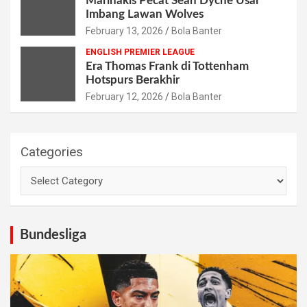
Marinakis Pecat Sean Dyche Usai
Imbang Lawan Wolves
February 13, 2026
Bola Banter
ENGLISH PREMIER LEAGUE
Era Thomas Frank di Tottenham
Hotspurs Berakhir
February 12, 2026
Bola Banter
Categories
Bundesliga