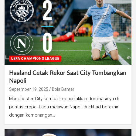
UEFA CHAMPIONS LEAGUE
Haaland Cetak Rekor Saat City Tumbangkan
Napoli
September 19, 2025
Bola Banter
Manchester City kembali menunjukkan dominasinya di
pentas Eropa. Laga melawan Napoli di Etihad berakhir
dengan kemenangan…