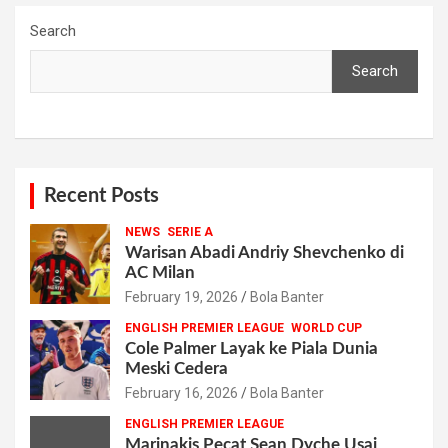
Search
Search
Recent Posts
NEWS
SERIE A
Warisan Abadi Andriy Shevchenko di
AC Milan
February 19, 2026
Bola Banter
ENGLISH PREMIER LEAGUE
WORLD CUP
Cole Palmer Layak ke Piala Dunia
Meski Cedera
February 16, 2026
Bola Banter
ENGLISH PREMIER LEAGUE
Marinakis Pecat Sean Dyche Usai