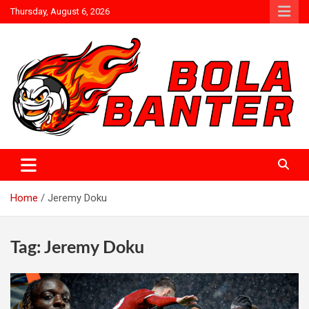
Skip
Thursday, August 6, 2026
to
content
Temukan berita sepak bola terbaru, ulasan mendalam, dan gosip
Bola Banter
transfer di Bola Banter. Nikmati informasi sepak bola dari seluruh
dunia dengan sentuhan humor dan candaan segar | Bola Banter
Home
Jeremy Doku
Tag:
Jeremy Doku