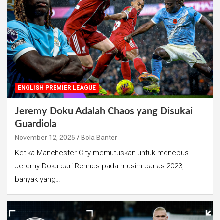
ENGLISH PREMIER LEAGUE
Jeremy Doku Adalah Chaos yang Disukai
Guardiola
November 12, 2025
Bola Banter
Ketika Manchester City memutuskan untuk menebus
Jeremy Doku dari Rennes pada musim panas 2023,
banyak yang…