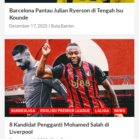
Barcelona Pantau Julian Ryerson di Tengah Isu
Kounde
December 17, 2025
Bola Banter
BUNDESLIGA
ENGLISH PREMIER LEAGUE
LALIGA
NEWS
8 Kandidat Pengganti Mohamed Salah di
Liverpool