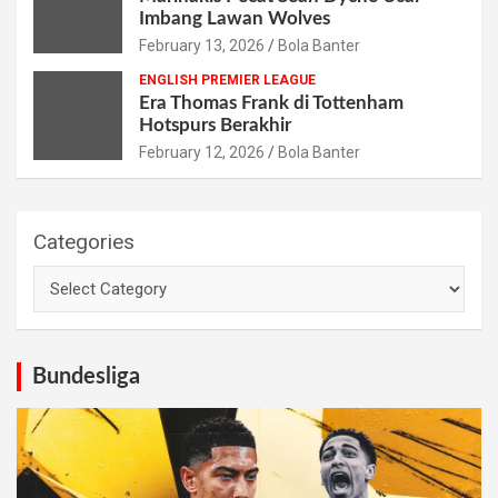
Imbang Lawan Wolves
February 13, 2026
Bola Banter
ENGLISH PREMIER LEAGUE
Era Thomas Frank di Tottenham
Hotspurs Berakhir
February 12, 2026
Bola Banter
Categories
Bundesliga