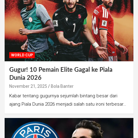
WORLD CUP
Gugur! 10 Pemain Elite Gagal ke Piala
Dunia 2026
November 21, 2025
Bola Banter
Kabar tentang gugurnya sejumlah bintang besar dari
ajang Piala Dunia 2026 menjadi salah satu ironi terbesar…