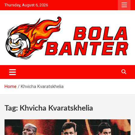
Skip
Thursday, August 6, 2026
to
content
Temukan berita sepak bola terbaru, ulasan mendalam, dan gosip
Bola Banter
transfer di Bola Banter. Nikmati informasi sepak bola dari seluruh
dunia dengan sentuhan humor dan candaan segar | Bola Banter
Home
Khvicha Kvaratskhelia
Tag:
Khvicha Kvaratskhelia