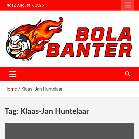
Skip
Friday, August 7, 2026
to
content
Temukan berita sepak bola terbaru, ulasan mendalam, dan gosip
Bola Banter
transfer di Bola Banter. Nikmati informasi sepak bola dari seluruh
dunia dengan sentuhan humor dan candaan segar | Bola Banter
Home
Klaas-Jan Huntelaar
Tag:
Klaas-Jan Huntelaar