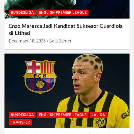
BUNDESLIGA
ENGLISH PREMIER LEAGUE
Enzo Maresca Jadi Kandidat Suksesor Guardiola
di Etihad
December 18, 2025
Bola Banter
BUNDESLIGA
ENGLISH PREMIER LEAGUE
LALIGA
TRANSFER