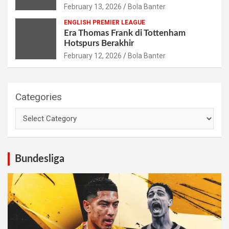
February 13, 2026
Bola Banter
ENGLISH PREMIER LEAGUE
Era Thomas Frank di Tottenham
Hotspurs Berakhir
February 12, 2026
Bola Banter
Categories
Bundesliga