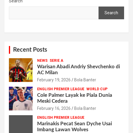
Search
Search
Recent Posts
NEWS
SERIE A
Warisan Abadi Andriy Shevchenko di
AC Milan
February 19, 2026
Bola Banter
ENGLISH PREMIER LEAGUE
WORLD CUP
Cole Palmer Layak ke Piala Dunia
Meski Cedera
February 16, 2026
Bola Banter
ENGLISH PREMIER LEAGUE
Marinakis Pecat Sean Dyche Usai
Imbang Lawan Wolves