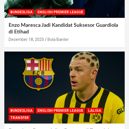
BUNDESLIGA
ENGLISH PREMIER LEAGUE
Enzo Maresca Jadi Kandidat Suksesor Guardiola
di Etihad
December 18, 2025
Bola Banter
BUNDESLIGA
ENGLISH PREMIER LEAGUE
LALIGA
TRANSFER