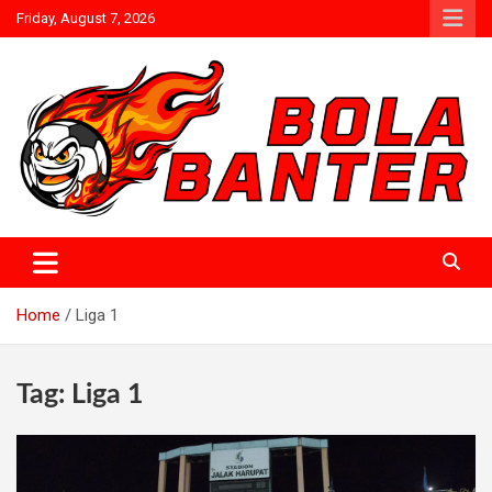
Skip
Friday, August 7, 2026
to
content
Temukan berita sepak bola terbaru, ulasan mendalam, dan gosip
Bola Banter
transfer di Bola Banter. Nikmati informasi sepak bola dari seluruh
dunia dengan sentuhan humor dan candaan segar | Bola Banter
Home
Liga 1
Tag:
Liga 1