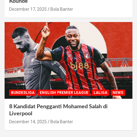
Kounde
December 17, 2025
Bola Banter
BUNDESLIGA
ENGLISH PREMIER LEAGUE
LALIGA
NEWS
8 Kandidat Pengganti Mohamed Salah di
Liverpool
December 14, 2025
Bola Banter