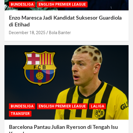
BUNDESLIGA
ENGLISH PREMIER LEAGUE
Enzo Maresca Jadi Kandidat Suksesor Guardiola
di Etihad
December 18, 2025
Bola Banter
BUNDESLIGA
ENGLISH PREMIER LEAGUE
LALIGA
TRANSFER
Barcelona Pantau Julian Ryerson di Tengah Isu