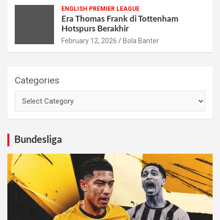
ENGLISH PREMIER LEAGUE
Era Thomas Frank di Tottenham
Hotspurs Berakhir
February 12, 2026
Bola Banter
Categories
Bundesliga