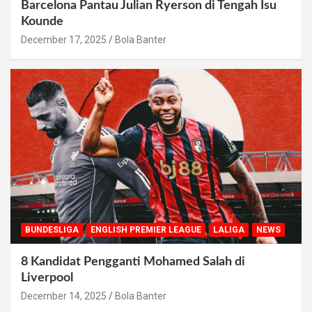
Barcelona Pantau Julian Ryerson di Tengah Isu
Kounde
December 17, 2025
Bola Banter
BUNDESLIGA
ENGLISH PREMIER LEAGUE
LALIGA
NEWS
8 Kandidat Pengganti Mohamed Salah di
Liverpool
December 14, 2025
Bola Banter