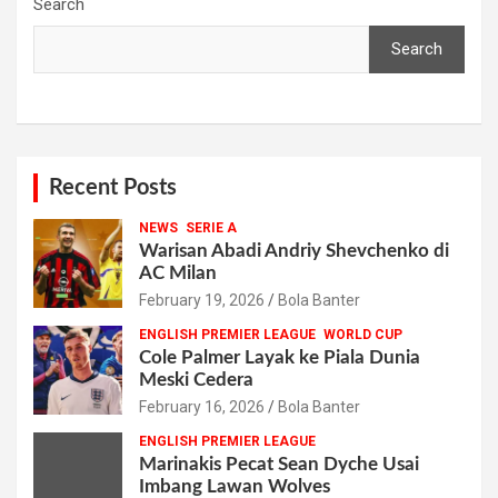
Search
Search
Recent Posts
NEWS
SERIE A
Warisan Abadi Andriy Shevchenko di
AC Milan
February 19, 2026
Bola Banter
ENGLISH PREMIER LEAGUE
WORLD CUP
Cole Palmer Layak ke Piala Dunia
Meski Cedera
February 16, 2026
Bola Banter
ENGLISH PREMIER LEAGUE
Marinakis Pecat Sean Dyche Usai
Imbang Lawan Wolves