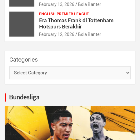
February 13, 2026
Bola Banter
ENGLISH PREMIER LEAGUE
Era Thomas Frank di Tottenham
Hotspurs Berakhir
February 12, 2026
Bola Banter
Categories
Bundesliga