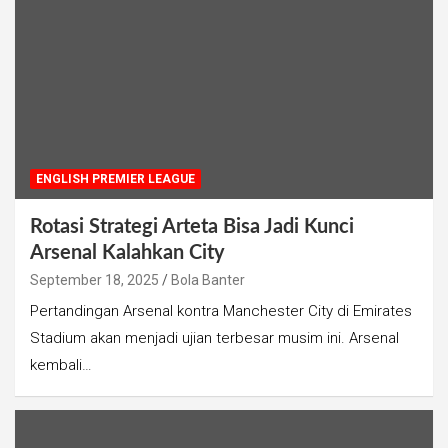
ENGLISH PREMIER LEAGUE
Rotasi Strategi Arteta Bisa Jadi Kunci
Arsenal Kalahkan City
September 18, 2025
Bola Banter
Pertandingan Arsenal kontra Manchester City di Emirates
Stadium akan menjadi ujian terbesar musim ini. Arsenal
kembali…