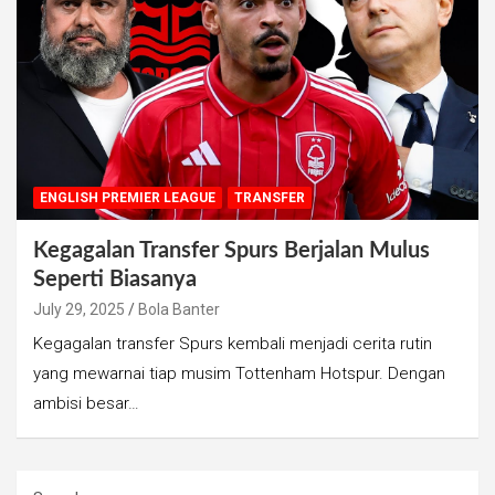
ENGLISH PREMIER LEAGUE
TRANSFER
Kegagalan Transfer Spurs Berjalan Mulus
Seperti Biasanya
July 29, 2025
Bola Banter
Kegagalan transfer Spurs kembali menjadi cerita rutin
yang mewarnai tiap musim Tottenham Hotspur. Dengan
ambisi besar…