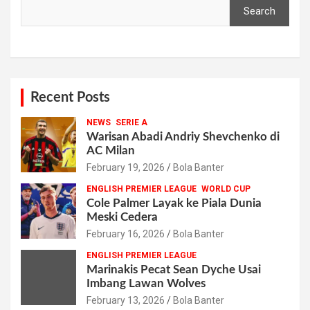
Search
Recent Posts
NEWS
SERIE A
Warisan Abadi Andriy Shevchenko di
AC Milan
February 19, 2026
Bola Banter
ENGLISH PREMIER LEAGUE
WORLD CUP
Cole Palmer Layak ke Piala Dunia
Meski Cedera
February 16, 2026
Bola Banter
ENGLISH PREMIER LEAGUE
Marinakis Pecat Sean Dyche Usai
Imbang Lawan Wolves
February 13, 2026
Bola Banter