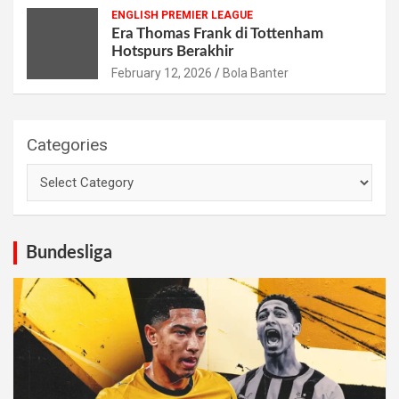
ENGLISH PREMIER LEAGUE
Era Thomas Frank di Tottenham
Hotspurs Berakhir
February 12, 2026
Bola Banter
Categories
Bundesliga