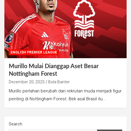
ENGLISH PREMIER LEAGUE
Murillo Mulai Dianggap Aset Besar
Nottingham Forest
December 20, 2025
Bola Banter
Murillo perlahan berubah dari rekrutan muda menjadi figur
penting di Nottingham Forest. Bek asal Brasil itu…
Search