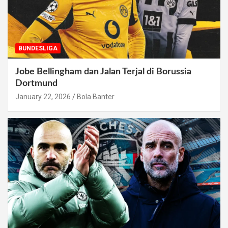
BUNDESLIGA
Jobe Bellingham dan Jalan Terjal di Borussia
Dortmund
January 22, 2026
Bola Banter