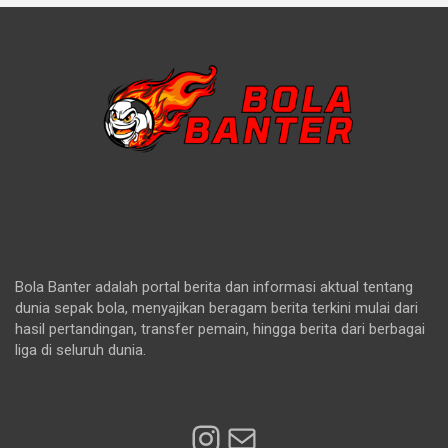
Bola Banter adalah portal berita dan informasi aktual tentang
dunia sepak bola, menyajikan beragam berita terkini mulai dari
hasil pertandingan, transfer pemain, hingga berita dari berbagai
liga di seluruh dunia.
Instagram
Mail