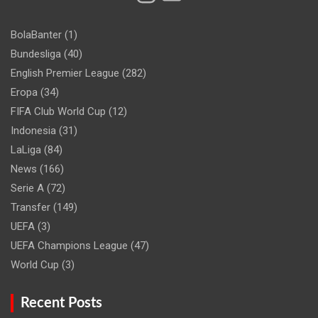
BolaBanter
(1)
Bundesliga
(40)
English Premier League
(282)
Eropa
(34)
FIFA Club World Cup
(12)
Indonesia
(31)
LaLiga
(84)
News
(166)
Serie A
(72)
Transfer
(149)
UEFA
(3)
UEFA Champions League
(47)
World Cup
(3)
Recent Posts