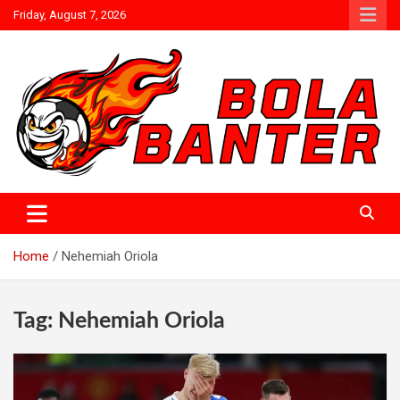
Skip
Friday, August 7, 2026
to
content
Temukan berita sepak bola terbaru, ulasan mendalam, dan gosip
Bola Banter
transfer di Bola Banter. Nikmati informasi sepak bola dari seluruh
dunia dengan sentuhan humor dan candaan segar | Bola Banter
Home
Nehemiah Oriola
Tag:
Nehemiah Oriola