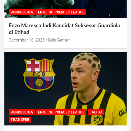
BUNDESLIGA
ENGLISH PREMIER LEAGUE
Enzo Maresca Jadi Kandidat Suksesor Guardiola
di Etihad
December 18, 2025
Bola Banter
BUNDESLIGA
ENGLISH PREMIER LEAGUE
LALIGA
TRANSFER