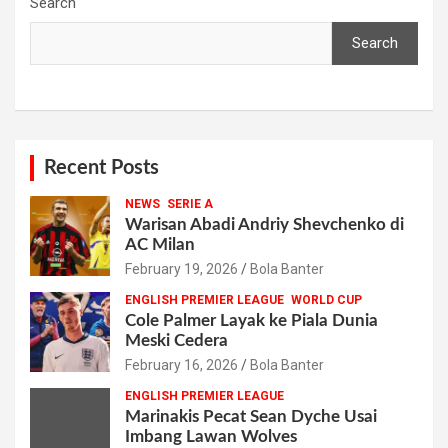
Search
Search
Recent Posts
NEWS
SERIE A
Warisan Abadi Andriy Shevchenko di
AC Milan
February 19, 2026
Bola Banter
ENGLISH PREMIER LEAGUE
WORLD CUP
Cole Palmer Layak ke Piala Dunia
Meski Cedera
February 16, 2026
Bola Banter
ENGLISH PREMIER LEAGUE
Marinakis Pecat Sean Dyche Usai
Imbang Lawan Wolves