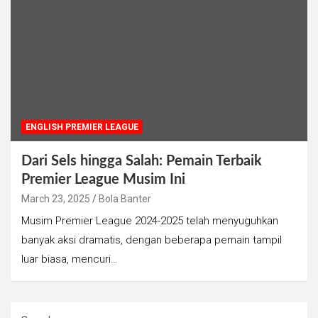
ENGLISH PREMIER LEAGUE
Dari Sels hingga Salah: Pemain Terbaik
Premier League Musim Ini
March 23, 2025
Bola Banter
Musim Premier League 2024-2025 telah menyuguhkan
banyak aksi dramatis, dengan beberapa pemain tampil
luar biasa, mencuri…