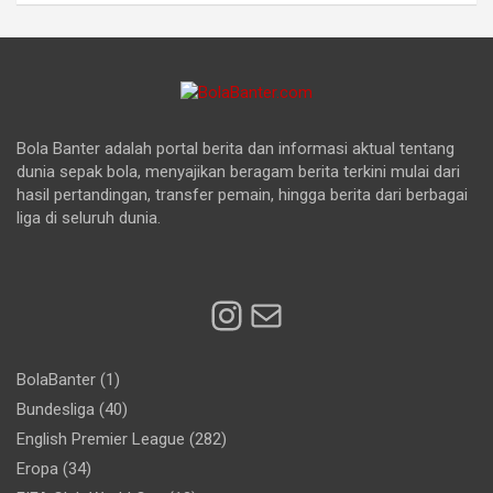
Bola Banter adalah portal berita dan informasi aktual tentang
dunia sepak bola, menyajikan beragam berita terkini mulai dari
hasil pertandingan, transfer pemain, hingga berita dari berbagai
liga di seluruh dunia.
Instagram
Mail
BolaBanter
(1)
Bundesliga
(40)
English Premier League
(282)
Eropa
(34)