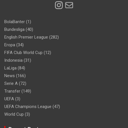
Instagram
Mail
BolaBanter
(1)
Bundesliga
(40)
English Premier League
(282)
Eropa
(34)
FIFA Club World Cup
(12)
Indonesia
(31)
LaLiga
(84)
News
(166)
Serie A
(72)
Transfer
(149)
UEFA
(3)
UEFA Champions League
(47)
World Cup
(3)