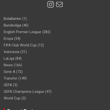
Instagram
Mail
BolaBanter
(1)
Bundesliga
(40)
English Premier League
(282)
Eropa
(34)
FIFA Club World Cup
(12)
Indonesia
(31)
LaLiga
(84)
News
(166)
Serie A
(72)
Transfer
(149)
UEFA
(3)
UEFA Champions League
(47)
World Cup
(3)