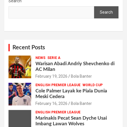
Search
Search
Recent Posts
NEWS
SERIE A
Warisan Abadi Andriy Shevchenko di
AC Milan
February 19, 2026
Bola Banter
ENGLISH PREMIER LEAGUE
WORLD CUP
Cole Palmer Layak ke Piala Dunia
Meski Cedera
February 16, 2026
Bola Banter
ENGLISH PREMIER LEAGUE
Marinakis Pecat Sean Dyche Usai
Imbang Lawan Wolves