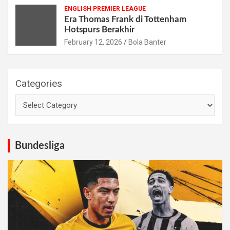
ENGLISH PREMIER LEAGUE
Era Thomas Frank di Tottenham
Hotspurs Berakhir
February 12, 2026
Bola Banter
Categories
Bundesliga