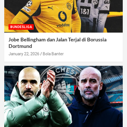
BUNDESLIGA
Jobe Bellingham dan Jalan Terjal di Borussia
Dortmund
January 22, 2026
Bola Banter