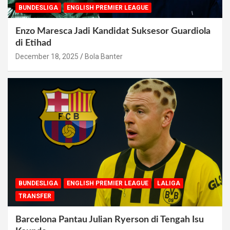
BUNDESLIGA
ENGLISH PREMIER LEAGUE
Enzo Maresca Jadi Kandidat Suksesor Guardiola
di Etihad
December 18, 2025
Bola Banter
BUNDESLIGA
ENGLISH PREMIER LEAGUE
LALIGA
TRANSFER
Barcelona Pantau Julian Ryerson di Tengah Isu