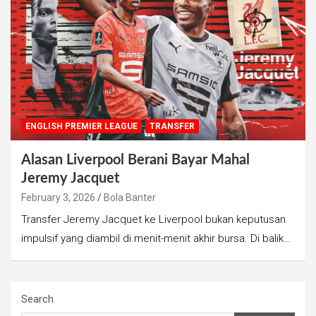
ENGLISH PREMIER LEAGUE
TRANSFER
Alasan Liverpool Berani Bayar Mahal
Jeremy Jacquet
February 3, 2026
Bola Banter
Transfer Jeremy Jacquet ke Liverpool bukan keputusan
impulsif yang diambil di menit-menit akhir bursa. Di balik…
Search