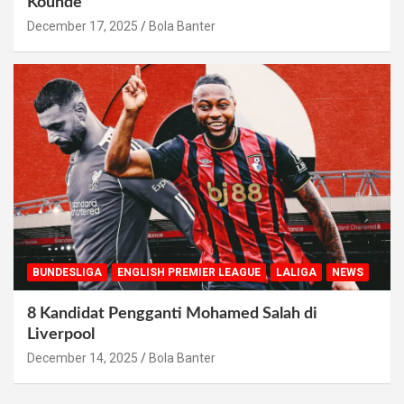
Kounde
December 17, 2025
Bola Banter
BUNDESLIGA
ENGLISH PREMIER LEAGUE
LALIGA
NEWS
8 Kandidat Pengganti Mohamed Salah di
Liverpool
December 14, 2025
Bola Banter