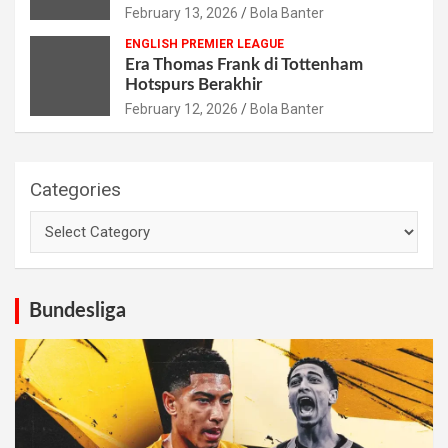
February 13, 2026
Bola Banter
ENGLISH PREMIER LEAGUE
Era Thomas Frank di Tottenham
Hotspurs Berakhir
February 12, 2026
Bola Banter
Categories
Bundesliga