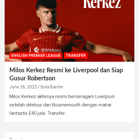
ENGLISH PREMIER LEAGUE
TRANSFER
Milos Kerkez Resmi ke Liverpool dan Siap
Gusur Robertson
June 26, 2025
Bola Banter
Milos Kerkez akhirnya resmi berseragam Liverpool
setelah ditebus dari Bournemouth dengan mahar
fantastis £40 juta. Transfer…