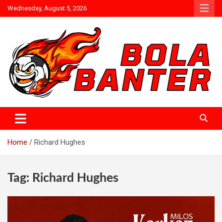
Skip
Wednesday, August 5, 2026
to
content
Temukan berita sepak bola terbaru, ulasan mendalam, dan gosip
Bola Banter
transfer di Bola Banter. Nikmati informasi sepak bola dari seluruh
dunia dengan sentuhan humor dan candaan segar | Bola Banter
Home
Richard Hughes
Tag:
Richard Hughes