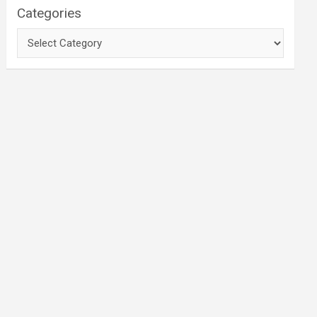
Categories