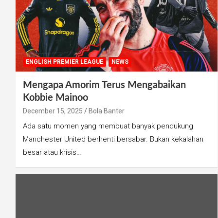
ENGLISH PREMIER LEAGUE
NEWS
Mengapa Amorim Terus Mengabaikan
Kobbie Mainoo
December 15, 2025
Bola Banter
Ada satu momen yang membuat banyak pendukung
Manchester United berhenti bersabar. Bukan kekalahan
besar atau krisis…