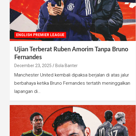
ENGLISH PREMIER LEAGUE
Ujian Terberat Ruben Amorim Tanpa Bruno
Fernandes
December 23, 2025
Bola Banter
Manchester United kembali dipaksa berjalan di atas jalur
berbahaya ketika Bruno Fernandes tertatih meninggalkan
lapangan di…