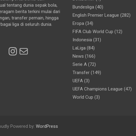
ual tentang dunia sepak bola,
Bundesliga
(40)
ragam berita terkini mulai dari
English Premier League
(282)
ingan, transfer pemain, hingga
Eropa
(34)
rbagai liga di seluruh dunia.
FIFA Club World Cup
(12)
Indonesia
(31)
Instagram
Mail
LaLiga
(84)
News
(166)
Serie A
(72)
Transfer
(149)
UEFA
(3)
UEFA Champions League
(47)
World Cup
(3)
oudly Powered by:
WordPress