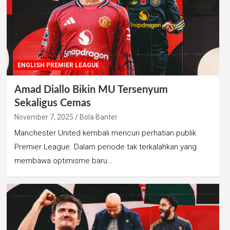
ENGLISH PREMIER LEAGUE
Amad Diallo Bikin MU Tersenyum
Sekaligus Cemas
November 7, 2025
Bola Banter
Manchester United kembali mencuri perhatian publik
Premier League. Dalam periode tak terkalahkan yang
membawa optimisme baru…