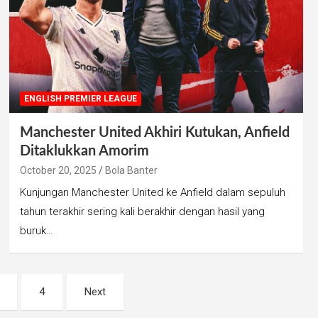
ENGLISH PREMIER LEAGUE
Manchester United Akhiri Kutukan, Anfield
Ditaklukkan Amorim
October 20, 2025
Bola Banter
Kunjungan Manchester United ke Anfield dalam sepuluh
tahun terakhir sering kali berakhir dengan hasil yang
buruk…
4
Next