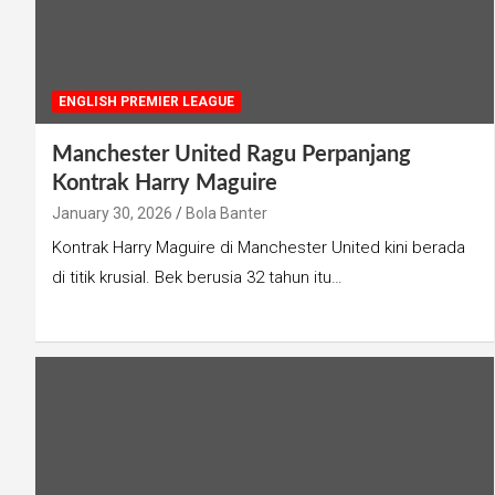
ENGLISH PREMIER LEAGUE
Manchester United Ragu Perpanjang
Kontrak Harry Maguire
January 30, 2026
Bola Banter
Kontrak Harry Maguire di Manchester United kini berada
di titik krusial. Bek berusia 32 tahun itu…