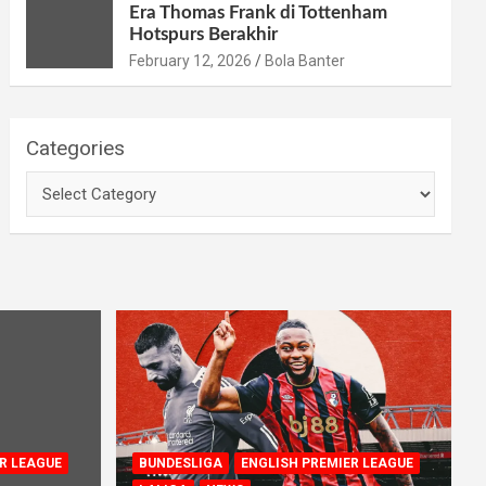
Era Thomas Frank di Tottenham
Hotspurs Berakhir
February 12, 2026
Bola Banter
Categories
R LEAGUE
BUNDESLIGA
ENGLISH PREMIER LEAGUE