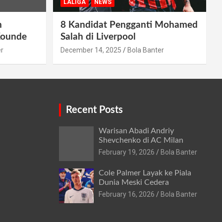
LALIGA
NEWS
n
8 Kandidat Pengganti Mohamed
Kounde
Salah di Liverpool
er
December 14, 2025
Bola Banter
Recent Posts
Warisan Abadi Andriy
Shevchenko di AC Milan
February 19, 2026
Bola Banter
Cole Palmer Layak ke Piala
Dunia Meski Cedera
February 16, 2026
Bola Banter