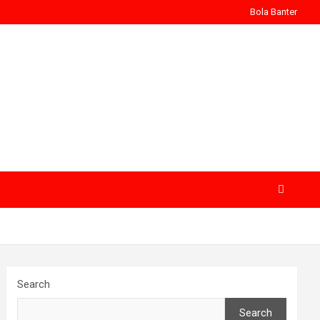
Bola Banter
Search
Search