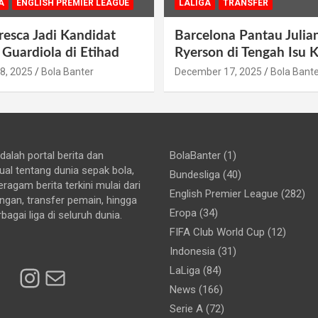
A
ENGLISH PREMIER LEAGUE
LALIGA
TRANSFER
esca Jadi Kandidat
Barcelona Pantau Julia
 Guardiola di Etihad
Ryerson di Tengah Isu 
8, 2025
Bola Banter
December 17, 2025
Bola Bant
dalah portal berita dan
BolaBanter
(1)
ual tentang dunia sepak bola,
Bundesliga
(40)
ragam berita terkini mulai dari
English Premier League
(282)
ingan, transfer pemain, hingga
Eropa
(34)
rbagai liga di seluruh dunia.
FIFA Club World Cup
(12)
Indonesia
(31)
Instagram
Mail
LaLiga
(84)
News
(166)
Serie A
(72)