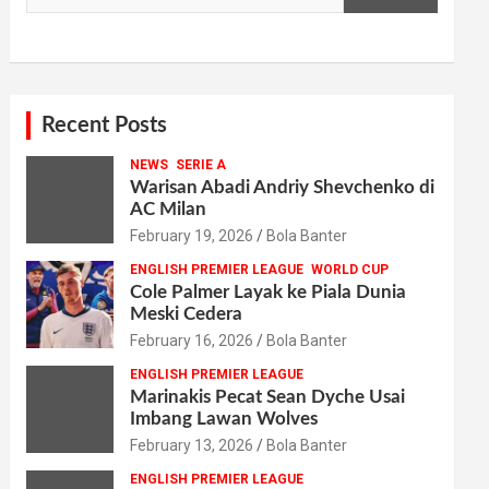
Recent Posts
NEWS
SERIE A
Warisan Abadi Andriy Shevchenko di
AC Milan
February 19, 2026
Bola Banter
ENGLISH PREMIER LEAGUE
WORLD CUP
Cole Palmer Layak ke Piala Dunia
Meski Cedera
February 16, 2026
Bola Banter
ENGLISH PREMIER LEAGUE
Marinakis Pecat Sean Dyche Usai
Imbang Lawan Wolves
February 13, 2026
Bola Banter
ENGLISH PREMIER LEAGUE